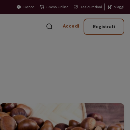
Conad
Spesa Online
Assicurazioni
Viaggi
Accedi
Registrati
Ritorno sui banchi?
Consigli per ritrovare
la concentrazione