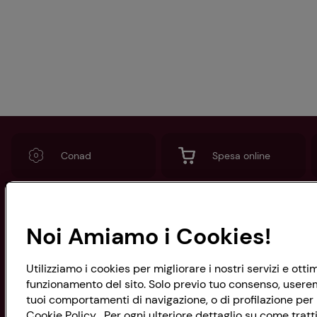
Conad
Spesa online
Noi Amiamo i Cookies!
CONAD SOCIETÀ COOPERATIVA
Via Michelino, 59 | 40127 BOLOGNA
Codice Fiscale e Registro Imprese
Utilizziamo i cookies per migliorare i nostri servizi e ott
di Bologna 00865960157
funzionamento del sito. Solo previo tuo consenso, useremo
PARTITA IVA 03320960374
tuoi comportamenti di navigazione, o di profilazione per p
Cookie Policy . Per ogni ulteriore dettaglio su come tratti