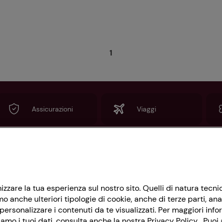
1
Assicurazioni
Viaggi
Informazioni
imizzare la tua esperienza sul nostro sito. Quelli di natura tec
Privacy Policy
 anche ulteriori tipologie di cookie, anche di terze parti, ana
Cookie Policy
ersonalizzare i contenuti da te visualizzati. Per maggiori info
amo i tuoi dati, consulta anche la nostra Privacy Policy . Puoi a