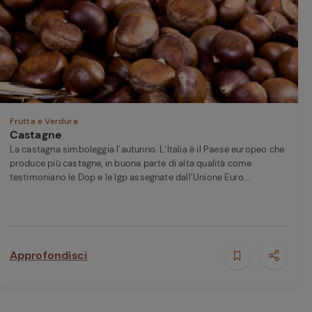
perduta
Come affumicare:
legna ed erbe da
usare
Finferli, animelle e
salsa ai frutti rossi
Frutta e Verdura
Castagne
La castagna simboleggia l’autunno. L’Italia è il Paese europeo che
produce più castagne, in buona parte di alta qualità come
testimoniano le Dop e le Igp assegnate dall’Unione Euro...
Approfondisci