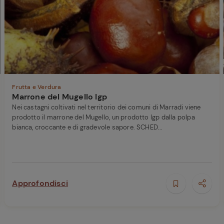
Ricette di Plumcake:
ferite
tutte i modi per
Tagliolini freschi con
prepararlo
limone nero bruciato,
Caciocavallo, burro e
scampi
Frutta e Verdura
Marrone del Mugello Igp
Nei castagni coltivati nel territorio dei comuni di Marradi viene
prodotto il marrone del Mugello, un prodotto Igp dalla polpa
bianca, croccante e di gradevole sapore. SCHED...
Approfondisci