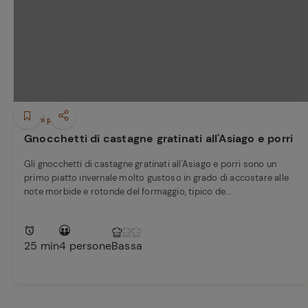
Bisque di gamberi:
Ricette pre
l'ideale per insaporire
i tuoi piatti di pesce!
Cavolo romanesco al
forno con ‘nduja
Primi piatti
Gnocchetti di castagne gratinati all'Asiago e porri
Gli gnocchetti di castagne gratinati all'Asiago e porri sono un
primo piatto invernale molto gustoso in grado di accostare alle
note morbide e rotonde del formaggio, tipico de...
25 min
4 persone
Bassa