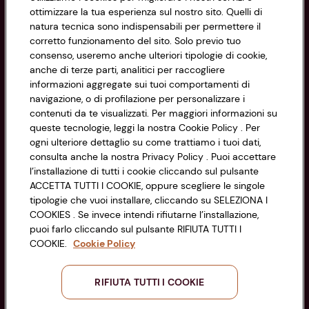
Informazioni
ottimizzare la tua esperienza sul nostro sito. Quelli di
natura tecnica sono indispensabili per permettere il
corretto funzionamento del sito. Solo previo tuo
Privacy Policy
consenso, useremo anche ulteriori tipologie di cookie,
anche di terze parti, analitici per raccogliere
Cookie Policy
CONAD SOCIETÀ COOPERATIVA
informazioni aggregate sui tuoi comportamenti di
navigazione, o di profilazione per personalizzare i
Via Michelino, 59 | 40127 BOLOGNA
Impostazioni Cookie
contenuti da te visualizzati. Per maggiori informazioni su
Codice Fiscale e Registro Imprese
queste tecnologie, leggi la nostra Cookie Policy . Per
di Bologna 00865960157
Accessibilità
ogni ulteriore dettaglio su come trattiamo i tuoi dati,
PARTITA IVA 03320960374
consulta anche la nostra Privacy Policy . Puoi accettare
l’installazione di tutti i cookie cliccando sul pulsante
ACCETTA TUTTI I COOKIE, oppure scegliere le singole
Servizio clienti
tipologie che vuoi installare, cliccando su SELEZIONA I
COOKIES . Se invece intendi rifiutarne l’installazione,
puoi farlo cliccando sul pulsante RIFIUTA TUTTI I
COOKIE.
Cookie Policy
Seguici sui Social:
RIFIUTA TUTTI I COOKIE