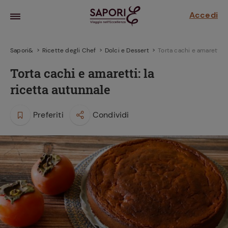
Accedi
Sapori&
Ricette degli Chef
Dolci e Dessert
Torta cachi e amaretti: l
Torta cachi e amaretti: la
ricetta autunnale
Preferiti
Condividi
la frutta
za sensi di
 può!
hi e
la ricetta
parare il