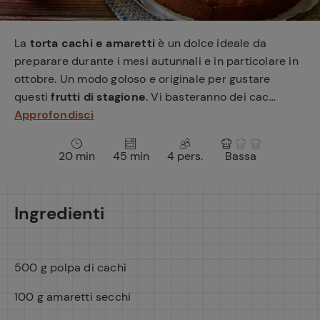
e
La
torta cachi e amaretti
è un dolce ideale da
preparare durante i mesi autunnali e in particolare in
ottobre. Un modo goloso e originale per gustare
questi
frutti di stagione
. Vi basteranno dei cac...
Approfondisci
20 min
45 min
4 pers.
Bassa
Ingredienti
500 g polpa di cachi
100 g amaretti secchi