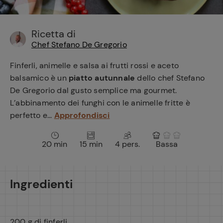
e
Ricetta di
Chef Stefano De Gregorio
Finferli, animelle e salsa ai frutti rossi e aceto
balsamico è un
piatto autunnale
dello chef Stefano
De Gregorio dal gusto semplice ma gourmet.
L’abbinamento dei funghi con le animelle fritte è
perfetto e...
Approfondisci
20 min
15 min
4 pers.
Bassa
Ingredienti
200 g di finferli