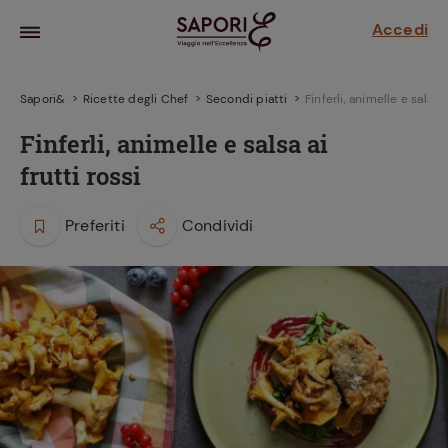
Accedi
Sapori&
Ricette degli Chef
Secondi piatti
Finferli, animelle e salsa a
Finferli, animelle e salsa ai
frutti rossi
Preferiti
Condividi
la frutta
za sensi di
 può!
hi e
la ricetta
parare il