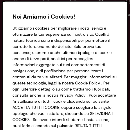
Conad
Spesa online
Assicurazioni
Viaggi
Istituz
Noi Amiamo i Cookies!
Utilizziamo i cookies per migliorare i nostri servizi e
Informazioni
ottimizzare la tua esperienza sul nostro sito. Quelli di
natura tecnica sono indispensabili per permettere il
corretto funzionamento del sito. Solo previo tuo
Privacy Policy
consenso, useremo anche ulteriori tipologie di cookie,
anche di terze parti, analitici per raccogliere
Cookie Policy
CONAD SOCIETÀ COOPERATIVA
informazioni aggregate sui tuoi comportamenti di
navigazione, o di profilazione per personalizzare i
Via Michelino, 59 | 40127 BOLOGNA
Impostazioni Cookie
contenuti da te visualizzati. Per maggiori informazioni su
Codice Fiscale e Registro Imprese
queste tecnologie, leggi la nostra Cookie Policy . Per
di Bologna 00865960157
Accessibilità
ogni ulteriore dettaglio su come trattiamo i tuoi dati,
PARTITA IVA 03320960374
consulta anche la nostra Privacy Policy . Puoi accettare
l’installazione di tutti i cookie cliccando sul pulsante
ACCETTA TUTTI I COOKIE, oppure scegliere le singole
Servizio clienti
tipologie che vuoi installare, cliccando su SELEZIONA I
COOKIES . Se invece intendi rifiutarne l’installazione,
puoi farlo cliccando sul pulsante RIFIUTA TUTTI I