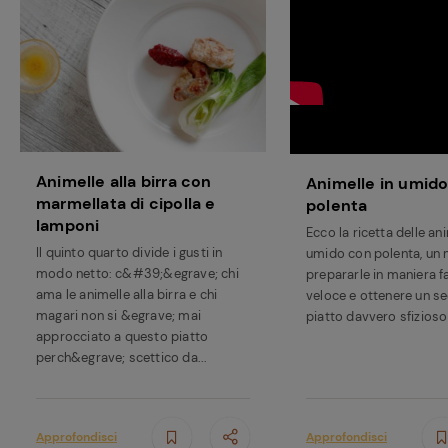
Animelle alla birra con
Animelle in umid
marmellata di cipolla e
polenta
lamponi
Ecco la ricetta delle ani
Il quinto quarto divide i gusti in
umido con polenta, un
modo netto: c&#39;&egrave; chi
prepararle in maniera fa
ama le animelle alla birra e chi
veloce e ottenere un s
magari non si &egrave; mai
piatto davvero sfizioso
approcciato a questo piatto
perch&egrave; scettico da...
Approfondisci
Approfondisci