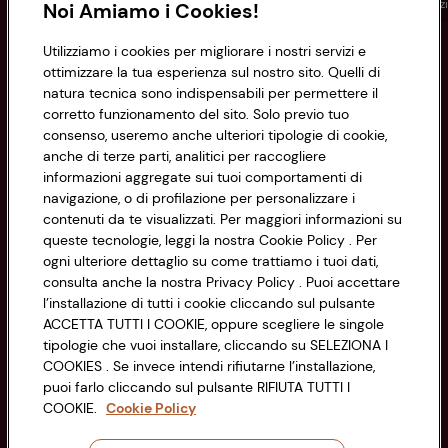
Conad
Spesa online
Assicurazioni
Viaggi
Istituz
Noi Amiamo i Cookies!
Utilizziamo i cookies per migliorare i nostri servizi e
Informazioni
ottimizzare la tua esperienza sul nostro sito. Quelli di
natura tecnica sono indispensabili per permettere il
corretto funzionamento del sito. Solo previo tuo
Privacy Policy
consenso, useremo anche ulteriori tipologie di cookie,
anche di terze parti, analitici per raccogliere
Cookie Policy
CONAD SOCIETÀ COOPERATIVA
informazioni aggregate sui tuoi comportamenti di
navigazione, o di profilazione per personalizzare i
Via Michelino, 59 | 40127 BOLOGNA
Impostazioni Cookie
contenuti da te visualizzati. Per maggiori informazioni su
Codice Fiscale e Registro Imprese
queste tecnologie, leggi la nostra Cookie Policy . Per
di Bologna 00865960157
Accessibilità
ogni ulteriore dettaglio su come trattiamo i tuoi dati,
PARTITA IVA 03320960374
consulta anche la nostra Privacy Policy . Puoi accettare
l’installazione di tutti i cookie cliccando sul pulsante
ACCETTA TUTTI I COOKIE, oppure scegliere le singole
Servizio clienti
tipologie che vuoi installare, cliccando su SELEZIONA I
COOKIES . Se invece intendi rifiutarne l’installazione,
puoi farlo cliccando sul pulsante RIFIUTA TUTTI I
COOKIE.
Cookie Policy
Seguici sui Social: