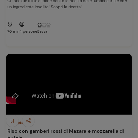
Chiocciole fritte al pane panko la ricetta delle lumache fritte con
un ingrediente insolito! Scopri la ricetta!
70 min
4 persone
Bassa
Ricette
preferite
Primi piatti
Riso con gamberi rossi di Mazara e mozzarella di
bufala