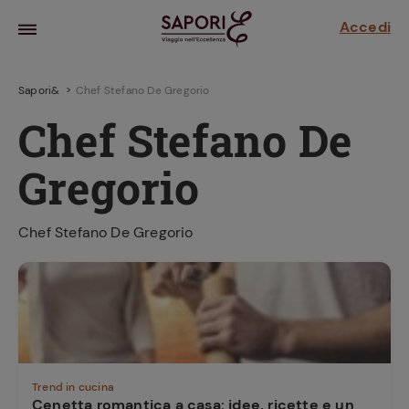
Accedi
Sapori&
Chef Stefano De Gregorio
Chef Stefano De
Gregorio
Chef Stefano De Gregorio
la frutta
za sensi di
 può!
hi e
Trend in cucina
la ricetta
parare il
Cenetta romantica a casa: idee, ricette e un