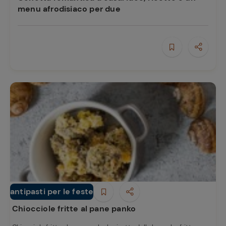
e
menu afrodisiaco per due
antipasti per le feste
Antipasti
Chiocciole fritte al pane panko