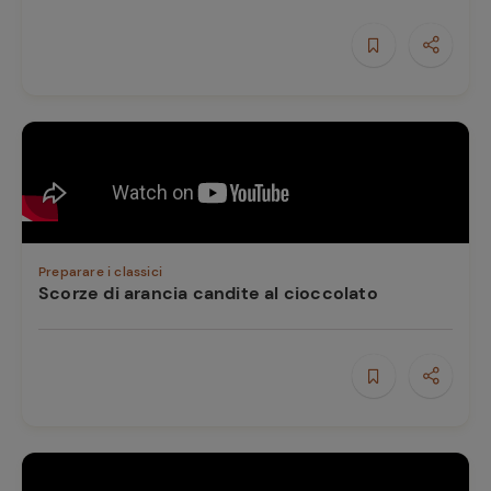
e
Preparare i classici
Scorze di arancia candite al cioccolato