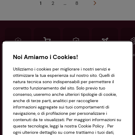
1
2
...
8
Conad
Spesa online
Assicurazioni
Viaggi
Istituz
Noi Amiamo i Cookies!
Utilizziamo i cookies per migliorare i nostri servizi e
Informazioni
ottimizzare la tua esperienza sul nostro sito. Quelli di
natura tecnica sono indispensabili per permettere il
corretto funzionamento del sito. Solo previo tuo
Privacy Policy
consenso, useremo anche ulteriori tipologie di cookie,
anche di terze parti, analitici per raccogliere
Cookie Policy
CONAD SOCIETÀ COOPERATIVA
informazioni aggregate sui tuoi comportamenti di
navigazione, o di profilazione per personalizzare i
Via Michelino, 59 | 40127 BOLOGNA
Impostazioni Cookie
contenuti da te visualizzati. Per maggiori informazioni su
Codice Fiscale e Registro Imprese
queste tecnologie, leggi la nostra Cookie Policy . Per
di Bologna 00865960157
Accessibilità
ogni ulteriore dettaglio su come trattiamo i tuoi dati,