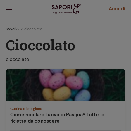
Accedi
Sapori&
cioccolato
Cioccolato
cioccolato
la frutta
za sensi di
 può!
Cucina di stagione
Come riciclare l'uovo di Pasqua? Tutte le
ricette da conoscere
hi e
la ricetta
parare il