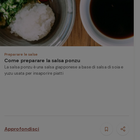
perduta
Come affumicare:
legna ed erbe da
usare
Finferli, animelle e
salsa ai frutti rossi
Preparare le salse
Come preparare la salsa ponzu
La salsa ponzu è una salsa giapponese a base di salsa di soia e
yuzu usata per insaporire piatti
Approfondisci