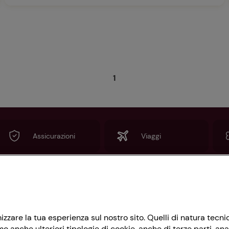
1
Assicurazioni
Viaggi
Informazioni
imizzare la tua esperienza sul nostro sito. Quelli di natura tec
Privacy Policy
 anche ulteriori tipologie di cookie, anche di terze parti, ana