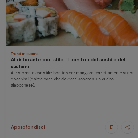
Bisque di gamberi:
l'ideale per insaporire
Ricette pre
i tuoi piatti di pesce!
Cavolo romanesco al
forno con ‘nduja
Trend in cucina
Al ristorante con stile: il bon ton del sushi e del
sashimi
Al ristorante con stile: bon ton per mangiare correttamente sushi
e sashimi (e altre cose che dovresti sapere sulla cucina
giapponese).
Approfondisci