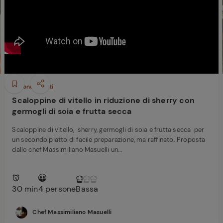
Ricette di Plumcake:
tutte i modi per
ferite
Tagliolini freschi con
prepararlo
limone nero bruciato,
Caciocavallo, burro e
scampi
Secondi piatti
Scaloppine di vitello in riduzione di sherry con
germogli di soia e frutta secca
Scaloppine di vitello, sherry, germogli di soia e frutta secca per
un secondo piatto di facile preparazione, ma raffinato. Proposta
dallo chef Massimiliano Masuelli un...
30 min
4 persone
Bassa
Chef Massimiliano Masuelli