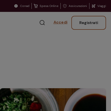
Conad
Spesa Online
Assicurazioni
Viaggi
Accedi
Registrati
Ritorno sui banchi?
Consigli per ritrovare
la concentrazione