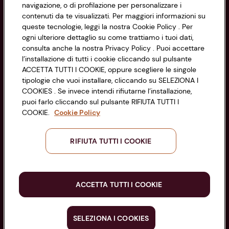
navigazione, o di profilazione per personalizzare i
Via Michelino, 59 | 40127 BOLOGNA
Impostazioni Cookie
contenuti da te visualizzati. Per maggiori informazioni su
Codice Fiscale e Registro Imprese
queste tecnologie, leggi la nostra Cookie Policy . Per
di Bologna 00865960157
Accessibilità
ogni ulteriore dettaglio su come trattiamo i tuoi dati,
PARTITA IVA 03320960374
consulta anche la nostra Privacy Policy . Puoi accettare
l’installazione di tutti i cookie cliccando sul pulsante
ACCETTA TUTTI I COOKIE, oppure scegliere le singole
Servizio clienti
tipologie che vuoi installare, cliccando su SELEZIONA I
COOKIES . Se invece intendi rifiutarne l’installazione,
puoi farlo cliccando sul pulsante RIFIUTA TUTTI I
COOKIE.
Cookie Policy
Seguici sui Social:
RIFIUTA TUTTI I COOKIE
Scarica l'app
ACCETTA TUTTI I COOKIE
SELEZIONA I COOKIES