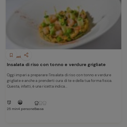
Antipasti
Insalata di riso con tonno e verdure grigliate
Ricette
preferite
Oggi impari a preparare l'insalata di riso con tonno e verdure
grigliate e anche a prenderti cura di te e della tua forma fisica.
Questa, infatti, è una ricetta indica...
25 min
4 persone
Bassa