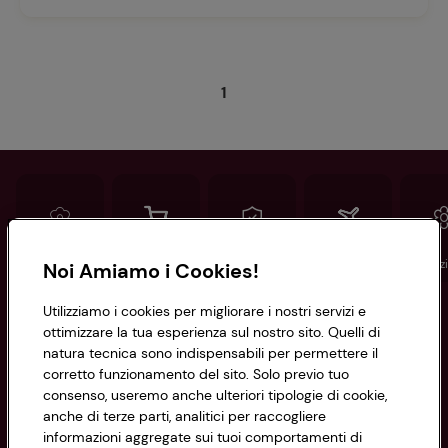
1
Conad
Spesa online
Assicurazioni
Viaggi
Istituz
Noi Amiamo i Cookies!
Utilizziamo i cookies per migliorare i nostri servizi e
Informazioni
ottimizzare la tua esperienza sul nostro sito. Quelli di
natura tecnica sono indispensabili per permettere il
corretto funzionamento del sito. Solo previo tuo
Privacy Policy
consenso, useremo anche ulteriori tipologie di cookie,
anche di terze parti, analitici per raccogliere
Cookie Policy
CONAD SOCIETÀ COOPERATIVA
informazioni aggregate sui tuoi comportamenti di