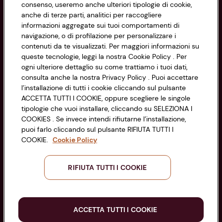
consenso, useremo anche ulteriori tipologie di cookie,
anche di terze parti, analitici per raccogliere
Cookie Policy
CONAD SOCIETÀ COOPERATIVA
informazioni aggregate sui tuoi comportamenti di
navigazione, o di profilazione per personalizzare i
Via Michelino, 59 | 40127 BOLOGNA
Impostazioni Cookie
contenuti da te visualizzati. Per maggiori informazioni su
Codice Fiscale e Registro Imprese
queste tecnologie, leggi la nostra Cookie Policy . Per
di Bologna 00865960157
Accessibilità
ogni ulteriore dettaglio su come trattiamo i tuoi dati,
PARTITA IVA 03320960374
consulta anche la nostra Privacy Policy . Puoi accettare
l’installazione di tutti i cookie cliccando sul pulsante
ACCETTA TUTTI I COOKIE, oppure scegliere le singole
Servizio clienti
tipologie che vuoi installare, cliccando su SELEZIONA I
COOKIES . Se invece intendi rifiutarne l’installazione,
puoi farlo cliccando sul pulsante RIFIUTA TUTTI I
COOKIE.
Cookie Policy
Seguici sui Social:
RIFIUTA TUTTI I COOKIE
Scarica l'app
ACCETTA TUTTI I COOKIE