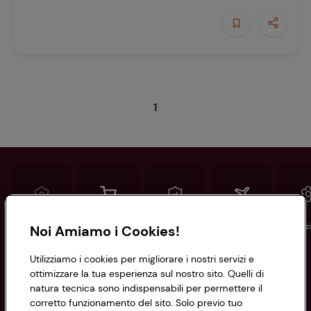
1
Conad
Spesa online
Assicurazioni
Viaggi
Istituz
Noi Amiamo i Cookies!
Utilizziamo i cookies per migliorare i nostri servizi e
Informazioni
ottimizzare la tua esperienza sul nostro sito. Quelli di
natura tecnica sono indispensabili per permettere il
corretto funzionamento del sito. Solo previo tuo
Privacy Policy