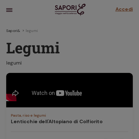
Accedi
Sapori&
legumi
Legumi
legumi
la frutta
za sensi di
 può!
Pasta, riso e legumi
Lenticchie dell'Altopiano di Colfiorito
hi e
la ricetta
parare il