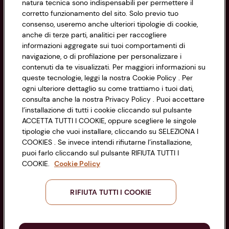
natura tecnica sono indispensabili per permettere il
corretto funzionamento del sito. Solo previo tuo
Privacy Policy
consenso, useremo anche ulteriori tipologie di cookie,
anche di terze parti, analitici per raccogliere
Cookie Policy
CONAD SOCIETÀ COOPERATIVA
informazioni aggregate sui tuoi comportamenti di
navigazione, o di profilazione per personalizzare i
Via Michelino, 59 | 40127 BOLOGNA
Impostazioni Cookie
contenuti da te visualizzati. Per maggiori informazioni su
Codice Fiscale e Registro Imprese
queste tecnologie, leggi la nostra Cookie Policy . Per
di Bologna 00865960157
Accessibilità
ogni ulteriore dettaglio su come trattiamo i tuoi dati,
PARTITA IVA 03320960374
consulta anche la nostra Privacy Policy . Puoi accettare
l’installazione di tutti i cookie cliccando sul pulsante
ACCETTA TUTTI I COOKIE, oppure scegliere le singole
Servizio clienti
tipologie che vuoi installare, cliccando su SELEZIONA I
COOKIES . Se invece intendi rifiutarne l’installazione,
puoi farlo cliccando sul pulsante RIFIUTA TUTTI I
COOKIE.
Cookie Policy
Seguici sui Social:
RIFIUTA TUTTI I COOKIE