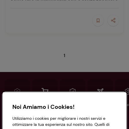
e
1
Ricette
preferite
Conad
Spesa online
Assicurazioni
Viaggi
Istituz
Noi Amiamo i Cookies!
Utilizziamo i cookies per migliorare i nostri servizi e
Informazioni
ottimizzare la tua esperienza sul nostro sito. Quelli di