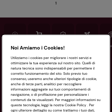
1
Conad
Spesa online
Assicurazioni
Viaggi
Istituz
Noi Amiamo i Cookies!
Utilizziamo i cookies per migliorare i nostri servizi e
Informazioni
ottimizzare la tua esperienza sul nostro sito. Quelli di
natura tecnica sono indispensabili per permettere il
corretto funzionamento del sito. Solo previo tuo
Privacy Policy
consenso, useremo anche ulteriori tipologie di cookie,
anche di terze parti, analitici per raccogliere
Cookie Policy
CONAD SOCIETÀ COOPERATIVA
informazioni aggregate sui tuoi comportamenti di
navigazione, o di profilazione per personalizzare i
Via Michelino, 59 | 40127 BOLOGNA
Impostazioni Cookie
contenuti da te visualizzati. Per maggiori informazioni su
Codice Fiscale e Registro Imprese
queste tecnologie, leggi la nostra Cookie Policy . Per
di Bologna 00865960157
Accessibilità
ogni ulteriore dettaglio su come trattiamo i tuoi dati,