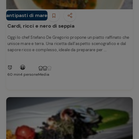
antipasti di mare
Antipasti
Cardi, ricci e nero di seppia
Oggi lo chef Stefano De Gregorio propone un piatto raffinato che
unisce mare e terra. Una ricetta dall’aspetto scenografico e dal
sapore ricco e complesso, ideale da preparare per ...
60 min
4 persone
Media