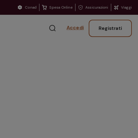
Conad
Spesa Online
Assicurazioni
Viaggi
Accedi
Registrati
Ritorno sui banchi?
Consigli per ritrovare
la concentrazione