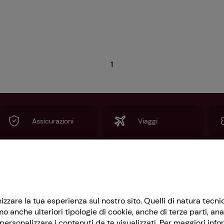
1
Assicurazioni
Viaggi
Informazioni
imizzare la tua esperienza sul nostro sito. Quelli di natura tec
Privacy Policy
 anche ulteriori tipologie di cookie, anche di terze parti, ana
Cookie Policy
ersonalizzare i contenuti da te visualizzati. Per maggiori info