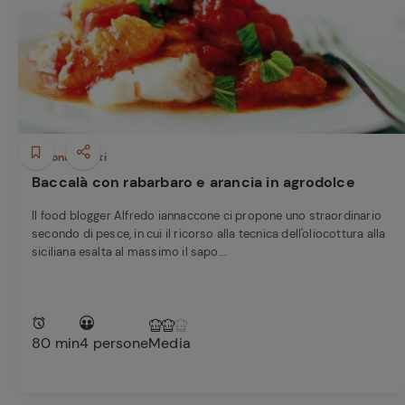
Bisque di gamberi:
Ricette pre
l'ideale per insaporire
i tuoi piatti di pesce!
Cavolo romanesco al
forno con ‘nduja
Secondi piatti
Baccalà con rabarbaro e arancia in agrodolce
Il food blogger Alfredo iannaccone ci propone uno straordinario
secondo di pesce, in cui il ricorso alla tecnica dell'oliocottura alla
siciliana esalta al massimo il sapo...
80 min
4 persone
Media