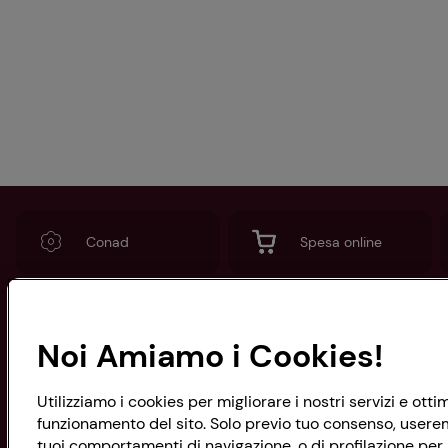
Conad
Spesa online
Noi Amiamo i Cookies!
CONAD SOCIETÀ COOPERATIVA
Via Michelino, 59 | 40127 BOLOGNA
Codice Fiscale e Registro Imprese
Utilizziamo i cookies per migliorare i nostri servizi e ott
di Bologna 00865960157
funzionamento del sito. Solo previo tuo consenso, useremo
PARTITA IVA 03320960374
tuoi comportamenti di navigazione, o di profilazione per p