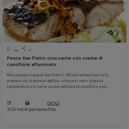
Ricette di Plumcake:
ferite
tutte i modi per
Tagliolini freschi con
prepararlo
limone nero bruciato,
Caciocavallo, burro e
scampi
Secondi piatti
Pesce San Pietro croccante con crema di
cavolfiore affumicato
Mai cucinato il pesce San Pietro? Alfredo Iannaccone ce lo
prepara con la tecnica dell'olio cottura in vetro a bassa
temperatura e lo serve su una vellutata di cavolfiore e pa...
305 min
4 persone
Alta