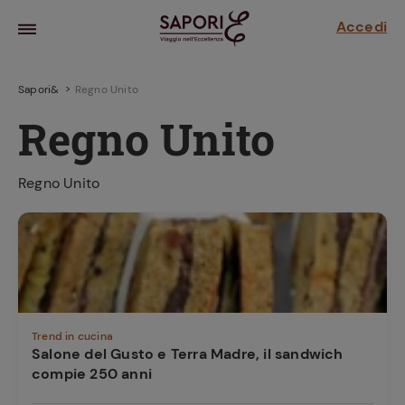
Accedi
Sapori&
Regno Unito
Regno Unito
Regno Unito
la frutta
za sensi di
 può!
Trend in cucina
Salone del Gusto e Terra Madre, il sandwich
compie 250 anni
hi e
la ricetta
parare il