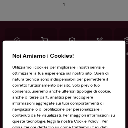
preferite
1
Conad
Spesa online
Assicurazioni
Viaggi
Istituz
Noi Amiamo i Cookies!
Utilizziamo i cookies per migliorare i nostri servizi e
Informazioni
ottimizzare la tua esperienza sul nostro sito. Quelli di
natura tecnica sono indispensabili per permettere il
corretto funzionamento del sito. Solo previo tuo
Privacy Policy
consenso, useremo anche ulteriori tipologie di cookie,
anche di terze parti, analitici per raccogliere
Cookie Policy
CONAD SOCIETÀ COOPERATIVA
informazioni aggregate sui tuoi comportamenti di
navigazione, o di profilazione per personalizzare i
Via Michelino, 59 | 40127 BOLOGNA
Impostazioni Cookie
contenuti da te visualizzati. Per maggiori informazioni su
Codice Fiscale e Registro Imprese
queste tecnologie, leggi la nostra Cookie Policy . Per
di Bologna 00865960157
Accessibilità
ogni ulteriore dettaglio su come trattiamo i tuoi dati,