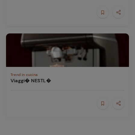
e
Trend in cucina
Viaggi� NESTL�
Ricette