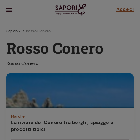
Accedi
Sapori&
Rosso Conero
Rosso Conero
Rosso Conero
la frutta
za sensi di
 può!
Marche
La riviera del Conero tra borghi, spiagge e
prodotti tipici
hi e
la ricetta
parare il