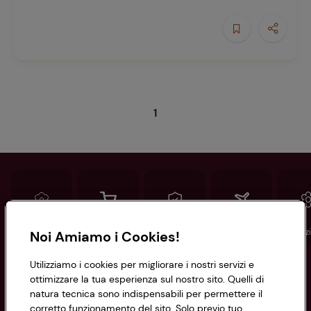
e
1
Ricette
preferite
Conad
Spesa online
Assicurazioni
Viaggi
Istituz
Noi Amiamo i Cookies!
Utilizziamo i cookies per migliorare i nostri servizi e
Informazioni
ottimizzare la tua esperienza sul nostro sito. Quelli di
natura tecnica sono indispensabili per permettere il
corretto funzionamento del sito. Solo previo tuo