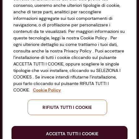
Privacy Policy
consenso, useremo anche ulteriori tipologie di cookie,
anche di terze parti, analitici per raccogliere
Cookie Policy
CONAD SOCIETÀ COOPERATIVA
informazioni aggregate sui tuoi comportamenti di
navigazione, o di profilazione per personalizzare i
Via Michelino, 59 | 40127 BOLOGNA
Impostazioni Cookie
contenuti da te visualizzati. Per maggiori informazioni su
Codice Fiscale e Registro Imprese
queste tecnologie, leggi la nostra Cookie Policy . Per
di Bologna 00865960157
Accessibilità
ogni ulteriore dettaglio su come trattiamo i tuoi dati,
PARTITA IVA 03320960374
consulta anche la nostra Privacy Policy . Puoi accettare
l’installazione di tutti i cookie cliccando sul pulsante
ACCETTA TUTTI I COOKIE, oppure scegliere le singole
Servizio clienti
tipologie che vuoi installare, cliccando su SELEZIONA I
COOKIES . Se invece intendi rifiutarne l’installazione,
puoi farlo cliccando sul pulsante RIFIUTA TUTTI I
COOKIE.
Cookie Policy
Seguici sui Social:
RIFIUTA TUTTI I COOKIE
Scarica l'app
ACCETTA TUTTI I COOKIE