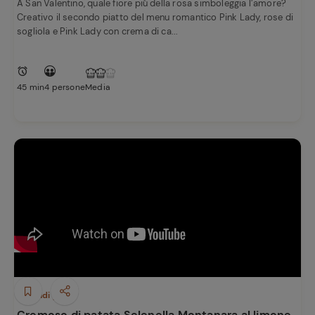
A San Valentino, quale fiore più della rosa simboleggia l’amore?
Creativo il secondo piatto del menu romantico Pink Lady, rose di
sogliola e Pink Lady con crema di ca...
45 min
4 persone
Media
Secondi piatti
Cremoso di patata Selenella Montanara al limone