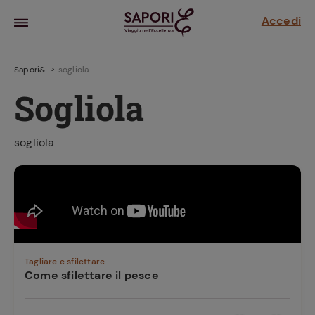
Accedi
Sapori&
sogliola
Sogliola
sogliola
la frutta
za sensi di
 può!
Tagliare e sfilettare
Come sfilettare il pesce
hi e
la ricetta
parare il