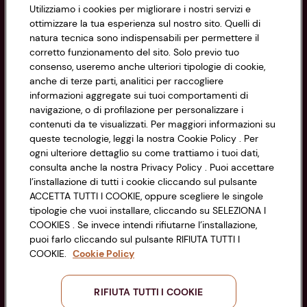
Utilizziamo i cookies per migliorare i nostri servizi e
Informazioni
ottimizzare la tua esperienza sul nostro sito. Quelli di
natura tecnica sono indispensabili per permettere il
corretto funzionamento del sito. Solo previo tuo
Privacy Policy
consenso, useremo anche ulteriori tipologie di cookie,
anche di terze parti, analitici per raccogliere
Cookie Policy
CONAD SOCIETÀ COOPERATIVA
informazioni aggregate sui tuoi comportamenti di
navigazione, o di profilazione per personalizzare i
Via Michelino, 59 | 40127 BOLOGNA
Impostazioni Cookie
contenuti da te visualizzati. Per maggiori informazioni su
Codice Fiscale e Registro Imprese
queste tecnologie, leggi la nostra Cookie Policy . Per
di Bologna 00865960157
Accessibilità
ogni ulteriore dettaglio su come trattiamo i tuoi dati,
PARTITA IVA 03320960374
consulta anche la nostra Privacy Policy . Puoi accettare
l’installazione di tutti i cookie cliccando sul pulsante
ACCETTA TUTTI I COOKIE, oppure scegliere le singole
Servizio clienti
tipologie che vuoi installare, cliccando su SELEZIONA I
COOKIES . Se invece intendi rifiutarne l’installazione,
puoi farlo cliccando sul pulsante RIFIUTA TUTTI I
COOKIE.
Cookie Policy
Seguici sui Social:
RIFIUTA TUTTI I COOKIE