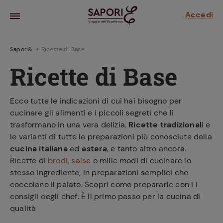
Accedi
Sapori&
Ricette di Base
Ricette di Base
Ecco tutte le indicazioni di cui hai bisogno per
cucinare gli alimenti e i piccoli segreti che li
trasformano in una vera delizia.
Ricette tradizional
i e
le varianti di tutte le preparazioni più conosciute della
cucina
italiana
ed
estera
, e tanto altro ancora.
Ricette di
brodi
,
salse
o mille modi di cucinare lo
la frutta
stesso ingrediente, in preparazioni semplici che
za sensi di
 può!
coccolano il palato. Scopri come prepararle con i i
consigli degli chef. È il primo passo per la cucina di
hi e
qualità
la ricetta
parare il