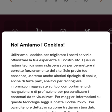
1
...
8
9
10
...
18
Conad
Spesa online
Assicurazioni
Viaggi
Istituz
Noi Amiamo i Cookies!
Utilizziamo i cookies per migliorare i nostri servizi e
Informazioni
ottimizzare la tua esperienza sul nostro sito. Quelli di
natura tecnica sono indispensabili per permettere il
corretto funzionamento del sito. Solo previo tuo
Privacy Policy
consenso, useremo anche ulteriori tipologie di cookie,
anche di terze parti, analitici per raccogliere
Cookie Policy
CONAD SOCIETÀ COOPERATIVA
informazioni aggregate sui tuoi comportamenti di
navigazione, o di profilazione per personalizzare i
Via Michelino, 59 | 40127 BOLOGNA
Impostazioni Cookie
contenuti da te visualizzati. Per maggiori informazioni su
Codice Fiscale e Registro Imprese
queste tecnologie, leggi la nostra Cookie Policy . Per
di Bologna 00865960157
Accessibilità
ogni ulteriore dettaglio su come trattiamo i tuoi dati,
PARTITA IVA 03320960374