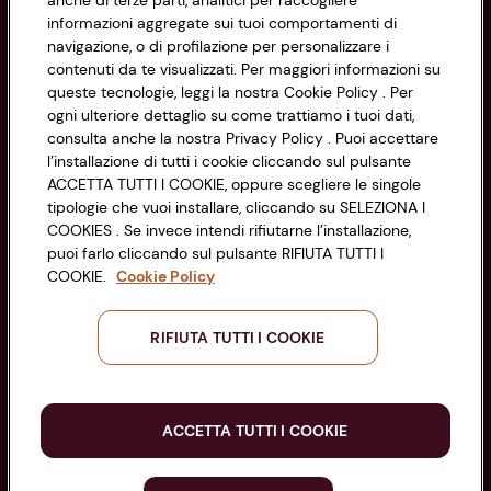
anche di terze parti, analitici per raccogliere
Cookie Policy
CONAD SOCIETÀ COOPERATIVA
informazioni aggregate sui tuoi comportamenti di
navigazione, o di profilazione per personalizzare i
Via Michelino, 59 | 40127 BOLOGNA
Impostazioni Cookie
contenuti da te visualizzati. Per maggiori informazioni su
Codice Fiscale e Registro Imprese
queste tecnologie, leggi la nostra Cookie Policy . Per
di Bologna 00865960157
Accessibilità
ogni ulteriore dettaglio su come trattiamo i tuoi dati,
PARTITA IVA 03320960374
consulta anche la nostra Privacy Policy . Puoi accettare
l’installazione di tutti i cookie cliccando sul pulsante
ACCETTA TUTTI I COOKIE, oppure scegliere le singole
Servizio clienti
tipologie che vuoi installare, cliccando su SELEZIONA I
COOKIES . Se invece intendi rifiutarne l’installazione,
puoi farlo cliccando sul pulsante RIFIUTA TUTTI I
COOKIE.
Cookie Policy
Seguici sui Social:
RIFIUTA TUTTI I COOKIE
Scarica l'app
ACCETTA TUTTI I COOKIE