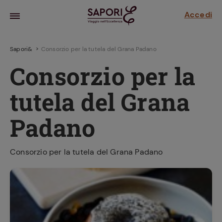
Accedi
Sapori&
Consorzio per la tutela del Grana Padano
Consorzio per la
tutela del Grana
Padano
Consorzio per la tutela del Grana Padano
la frutta
za sensi di
 può!
hi e
la ricetta
parare il