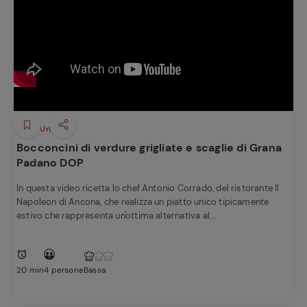
Piatti Unici
Bocconcini di verdure grigliate e scaglie di Grana
Padano DOP
In questa video ricetta lo chef Antonio Corrado, del ristorante Il
Napoleon di Ancona, che realizza un piatto unico tipicamente
estivo che rappresenta un'ottima alternativa al...
20 min
4 persone
Bassa