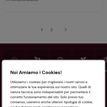
70 min
4 persone
Media
1
2
Conad
Spesa online
Assicurazioni
Viaggi
Istituz
Noi Amiamo i Cookies!
Utilizziamo i cookies per migliorare i nostri servizi e
Informazioni
ottimizzare la tua esperienza sul nostro sito. Quelli di
natura tecnica sono indispensabili per permettere il
corretto funzionamento del sito. Solo previo tuo
Privacy Policy
consenso, useremo anche ulteriori tipologie di cookie,