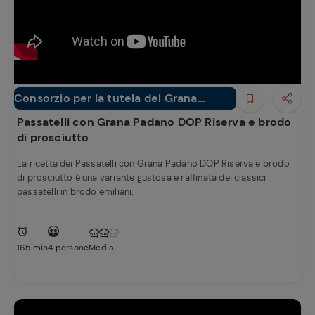
Consorzio per la tutela del Grana
Primi piatti
Padano
Passatelli con Grana Padano DOP Riserva e brodo
di prosciutto
La ricetta dei Passatelli con Grana Padano DOP Riserva e brodo
di prosciutto è una variante gustosa e raffinata dei classici
passatelli in brodo emiliani.
165 min
4 persone
Media