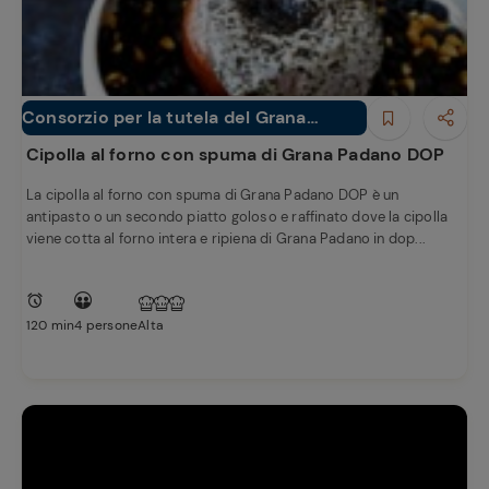
e
Consorzio per la tutela del Grana
Antipasti
Padano
Cipolla al forno con spuma di Grana Padano DOP
La cipolla al forno con spuma di Grana Padano DOP è un
antipasto o un secondo piatto goloso e raffinato dove la cipolla
viene cotta al forno intera e ripiena di Grana Padano in dop...
120 min
4 persone
Alta