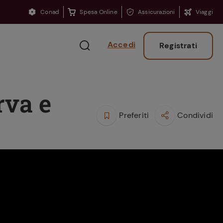
Conad
Spesa Online
Assicurazioni
Viaggi
Accedi
Registrati
rva e
Preferiti
Condividi
Ritorno sui banchi?
Consigli per ritrovare
la concentrazione