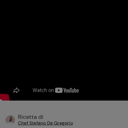
Bisque di gamberi:
l'ideale per insaporire
i tuoi piatti di pesce!
Cavolo romanesco al
forno con ‘nduja
Ricetta di
Chef Stefano De Gregorio