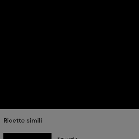
perduta
Come affumicare:
legna ed erbe da
usare
Finferli, animelle e
salsa ai frutti rossi
Ricette simili
Primi piatti