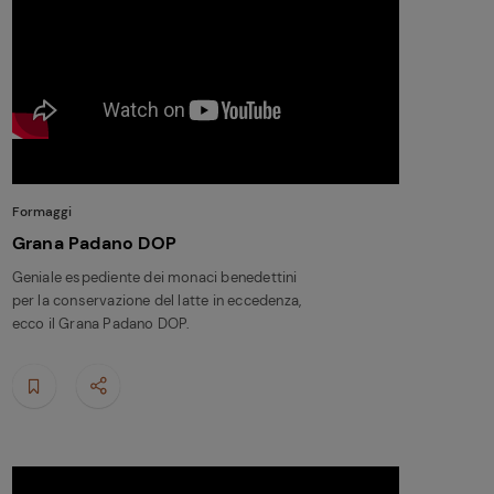
Formaggi
Grana Padano DOP
Geniale espediente dei monaci benedettini
per la conservazione del latte in eccedenza,
ecco il Grana Padano DOP.