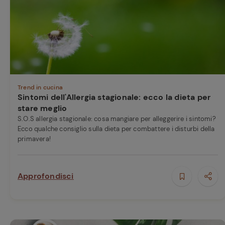
Bisque di gamberi:
l'ideale per insaporire
i tuoi piatti di pesce!
Cavolo romanesco al
forno con ‘nduja
Trend in cucina
Sintomi dell'Allergia stagionale: ecco la dieta per
stare meglio
S.O.S allergia stagionale: cosa mangiare per alleggerire i sintomi?
Ecco qualche consiglio sulla dieta per combattere i disturbi della
primavera!
Ricette pre
Approfondisci