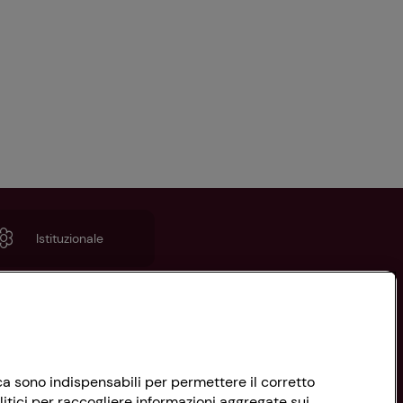
Istituzionale
nica sono indispensabili per permettere il corretto
litici per raccogliere informazioni aggregate sui