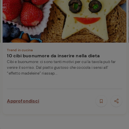
Ricette di Plumcake:
tutte i modi per
Tagliolini freschi con
prepararlo
limone nero bruciato,
Caciocavallo, burro e
scampi
Trend in cucina
10 cibi buonumore da inserire nella dieta
Cibi e buonumore: ci sono tanti motivi per cui la tavola può far
venire il sorriso. Dal piatto gustoso che coccola i sensi all’
“effetto madeleine” riassap...
ferite
Approfondisci