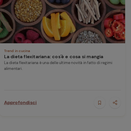
perduta
Come affumicare:
legna ed erbe da
usare
Finferli, animelle e
salsa ai frutti rossi
Trend in cucina
La dieta flexitariana: cos'è e cosa si mangia
La dieta flexitariana è una delle ultime novità in fatto di regimi
alimentari.
Approfondisci