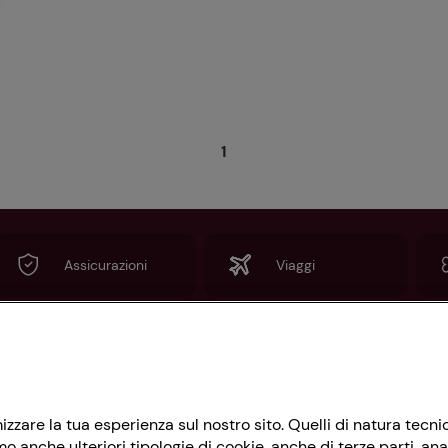
1
Assicurazioni
Viaggi
Informazioni
imizzare la tua esperienza sul nostro sito. Quelli di natura tec
Privacy Policy
 anche ulteriori tipologie di cookie, anche di terze parti, ana