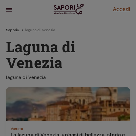
Accedi
Sapori&
laguna di Venezia
Laguna di
Venezia
laguna di Venezia
la frutta
za sensi di
 può!
hi e
Veneto
la ricetta
parare il
La laguna di Venezia, un'oasi di bellezza, storia e