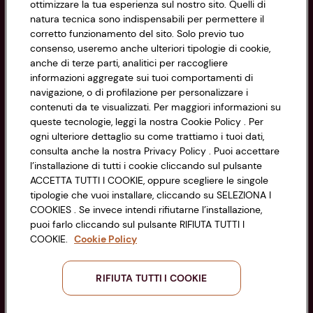
ottimizzare la tua esperienza sul nostro sito. Quelli di
natura tecnica sono indispensabili per permettere il
corretto funzionamento del sito. Solo previo tuo
Privacy Policy
consenso, useremo anche ulteriori tipologie di cookie,
anche di terze parti, analitici per raccogliere
Cookie Policy
CONAD SOCIETÀ COOPERATIVA
informazioni aggregate sui tuoi comportamenti di
navigazione, o di profilazione per personalizzare i
Via Michelino, 59 | 40127 BOLOGNA
Impostazioni Cookie
contenuti da te visualizzati. Per maggiori informazioni su
Codice Fiscale e Registro Imprese
queste tecnologie, leggi la nostra Cookie Policy . Per
di Bologna 00865960157
Accessibilità
ogni ulteriore dettaglio su come trattiamo i tuoi dati,
PARTITA IVA 03320960374
consulta anche la nostra Privacy Policy . Puoi accettare
l’installazione di tutti i cookie cliccando sul pulsante
ACCETTA TUTTI I COOKIE, oppure scegliere le singole
Servizio clienti
tipologie che vuoi installare, cliccando su SELEZIONA I
COOKIES . Se invece intendi rifiutarne l’installazione,
puoi farlo cliccando sul pulsante RIFIUTA TUTTI I
COOKIE.
Cookie Policy
Seguici sui Social:
RIFIUTA TUTTI I COOKIE