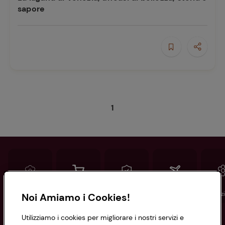
e
sapore
1
Ricette
preferite
Conad
Spesa online
Assicurazioni
Viaggi
Istituz
Noi Amiamo i Cookies!
Utilizziamo i cookies per migliorare i nostri servizi e
Informazioni