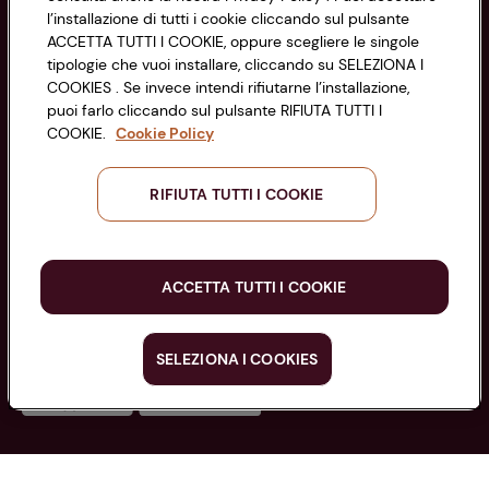
l’installazione di tutti i cookie cliccando sul pulsante
di Bologna 00865960157
Accessibilità
ACCETTA TUTTI I COOKIE, oppure scegliere le singole
PARTITA IVA 03320960374
tipologie che vuoi installare, cliccando su SELEZIONA I
COOKIES . Se invece intendi rifiutarne l’installazione,
puoi farlo cliccando sul pulsante RIFIUTA TUTTI I
Servizio clienti
COOKIE.
Cookie Policy
RIFIUTA TUTTI I COOKIE
Seguici sui Social:
ACCETTA TUTTI I COOKIE
Scarica l'app
SELEZIONA I COOKIES
Copyright @ Conad 2025