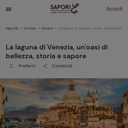
Accedi
Sapori&
Itinerari
Veneto
La laguna di Venezia, un'oasi di bellezza, st
La laguna di Venezia, un'oasi di
bellezza, storia e sapore
Preferiti
Condividi
la frutta
za sensi di
 può!
hi e
la ricetta
parare il