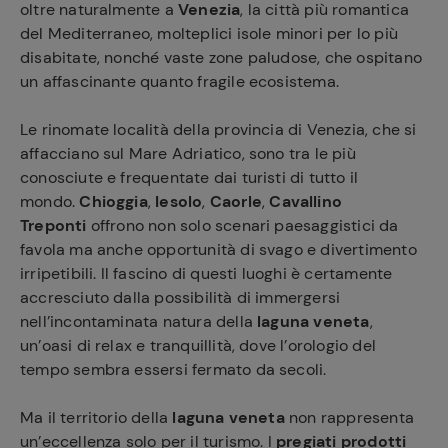
oltre naturalmente a
Venezia
, la città più romantica
del Mediterraneo, molteplici isole minori per lo più
disabitate, nonché vaste zone paludose, che ospitano
un affascinante quanto fragile ecosistema.
Le rinomate località della provincia di Venezia, che si
affacciano sul Mare Adriatico, sono tra le più
conosciute e frequentate dai turisti di tutto il
mondo.
Chioggia
,
Iesolo
,
Caorle
,
Cavallino
Treponti
offrono non solo scenari paesaggistici da
favola ma anche opportunità di svago e divertimento
irripetibili. Il fascino di questi luoghi è certamente
accresciuto dalla possibilità di immergersi
nell’incontaminata natura della
laguna veneta
,
un’oasi di relax e tranquillità, dove l’orologio del
tempo sembra essersi fermato da secoli.
Ma il territorio della
laguna veneta
non rappresenta
un’eccellenza solo per il turismo. I
pregiati prodotti