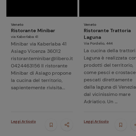
Veneto
Veneto
Ristorante Minibar
Ristorante Trattoria
Laguna
via Kaberlaba 41
Minibar via Kaberlaba 41
Via Pordelio, 444
La cucina della trattor
Asiago Vicenza 36012
Laguna è realizzata co
ristoranteminibar@libero.it
prodotti del territorio,
0424463156 Il ristorante
come pesci e crostace
Minibar di Asiago propone
pescati direttamente
la cucina del territorio,
dalla laguna di Venezia
sapientemente rivisita...
dal vicinissimo mare
Adriatico. Un ...
Leggi Articolo
Leggi Articolo