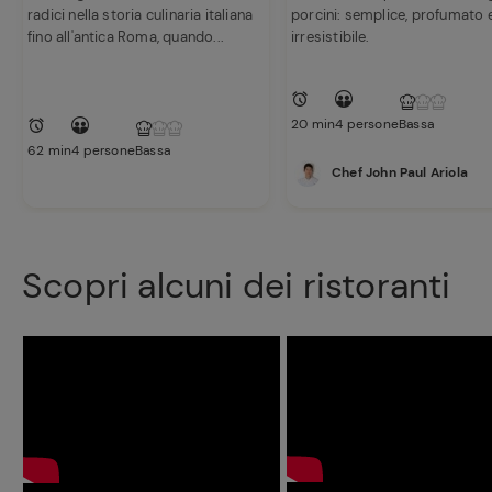
radici nella storia culinaria italiana
porcini: semplice, profumato 
fino all'antica Roma, quando...
irresistibile.
20 min
4 persone
Bassa
62 min
4 persone
Bassa
Chef John Paul Ariola
Scopri alcuni dei ristoranti