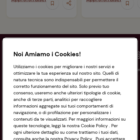
Noi Amiamo i Cookies!
Utilizziamo i cookies per migliorare i nostri servizi e
Conad
Spesa online
Assicurazioni
Viaggi
Istituz
ottimizzare la tua esperienza sul nostro sito. Quelli di
natura tecnica sono indispensabili per permettere il
corretto funzionamento del sito. Solo previo tuo
Informazioni
consenso, useremo anche ulteriori tipologie di cookie,
anche di terze parti, analitici per raccogliere
Privacy Policy
informazioni aggregate sui tuoi comportamenti di
navigazione, o di profilazione per personalizzare i
Cookie Policy
contenuti da te visualizzati. Per maggiori informazioni su
CONAD SOCIETÀ COOPERATIVA
queste tecnologie, leggi la nostra Cookie Policy . Per
Via Michelino, 59 | 40127 BOLOGNA
ogni ulteriore dettaglio su come trattiamo i tuoi dati,
Impostazioni Cookie
Codice Fiscale e Registro Imprese
consulta anche la nostra Privacy Policy . Puoi accettare