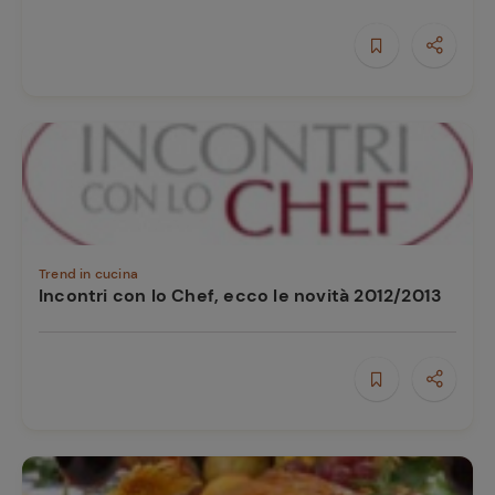
e
Trend in cucina
Incontri con lo Chef, ecco le novità 2012/2013