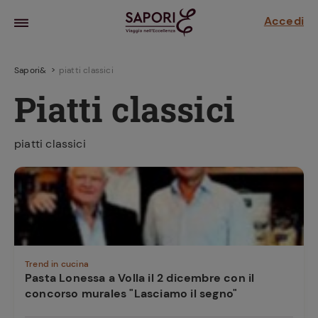
Accedi
Sapori&
piatti classici
Piatti classici
piatti classici
la frutta
za sensi di
 può!
Trend in cucina
Pasta Lonessa a Volla il 2 dicembre con il
concorso murales "Lasciamo il segno"
hi e
la ricetta
parare il