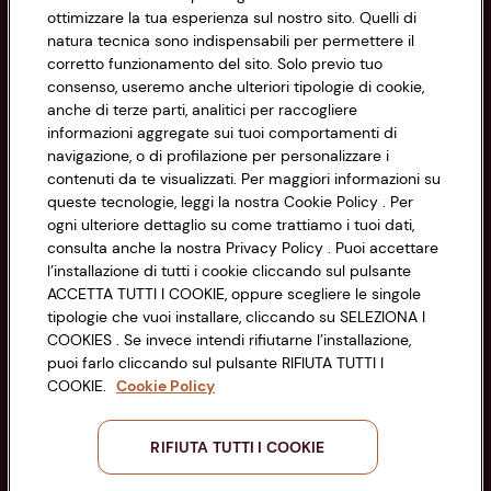
Informazioni
ottimizzare la tua esperienza sul nostro sito. Quelli di
natura tecnica sono indispensabili per permettere il
corretto funzionamento del sito. Solo previo tuo
Privacy Policy
consenso, useremo anche ulteriori tipologie di cookie,
anche di terze parti, analitici per raccogliere
Cookie Policy
CONAD SOCIETÀ COOPERATIVA
informazioni aggregate sui tuoi comportamenti di
navigazione, o di profilazione per personalizzare i
Via Michelino, 59 | 40127 BOLOGNA
Impostazioni Cookie
contenuti da te visualizzati. Per maggiori informazioni su
Codice Fiscale e Registro Imprese
queste tecnologie, leggi la nostra Cookie Policy . Per
di Bologna 00865960157
Accessibilità
ogni ulteriore dettaglio su come trattiamo i tuoi dati,
PARTITA IVA 03320960374
consulta anche la nostra Privacy Policy . Puoi accettare
l’installazione di tutti i cookie cliccando sul pulsante
ACCETTA TUTTI I COOKIE, oppure scegliere le singole
Servizio clienti
tipologie che vuoi installare, cliccando su SELEZIONA I
COOKIES . Se invece intendi rifiutarne l’installazione,
puoi farlo cliccando sul pulsante RIFIUTA TUTTI I
COOKIE.
Cookie Policy
Seguici sui Social:
RIFIUTA TUTTI I COOKIE