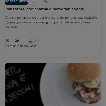
e
ricetta pizza
Piatti Unici
Panzerotti con scarola e pomodori secchi
Che sia per un pic nic o per una merenda, per una cena in piedi o
da mangiare durante un viaggio, il panzerotto è sempre una
garanzia.
45 min
4 persone
Bassa