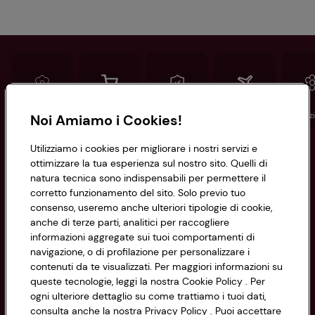
Conad
Spesa online
Assicurazioni
Viaggi
Istituz
Noi Amiamo i Cookies!
Utilizziamo i cookies per migliorare i nostri servizi e
Informazioni
ottimizzare la tua esperienza sul nostro sito. Quelli di
natura tecnica sono indispensabili per permettere il
corretto funzionamento del sito. Solo previo tuo
Privacy Policy
consenso, useremo anche ulteriori tipologie di cookie,
anche di terze parti, analitici per raccogliere
Cookie Policy
CONAD SOCIETÀ COOPERATIVA
informazioni aggregate sui tuoi comportamenti di
navigazione, o di profilazione per personalizzare i
Via Michelino, 59 | 40127 BOLOGNA
Impostazioni Cookie
contenuti da te visualizzati. Per maggiori informazioni su
Codice Fiscale e Registro Imprese
queste tecnologie, leggi la nostra Cookie Policy . Per
di Bologna 00865960157
Accessibilità
ogni ulteriore dettaglio su come trattiamo i tuoi dati,
PARTITA IVA 03320960374
consulta anche la nostra Privacy Policy . Puoi accettare