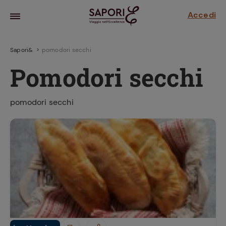
Accedi
Sapori&
pomodori secchi
Pomodori secchi
pomodori secchi
la frutta
za sensi di
 può!
hi e
la ricetta
parare il