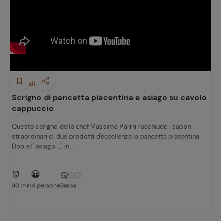
Secondi piatti
Scrigno di pancetta piacentina e asiago su cavolo
cappuccio
Questo scrigno dello chef Massimo Parini racchiude i sapori
straordinari di due prodotti d'eccellenza la pancetta piacentina
Dop e l' asiago. L' in...
30 min
4 persone
Bassa