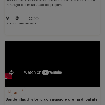
sapore dolce e gradevole, è davvero versatile e lo chef Stefano
De Gregorio lo ha utilizzato per prepara...
50 min
4 persone
Bassa
Secondi piatti
Banderillas di vitello con asiago e crema di patate