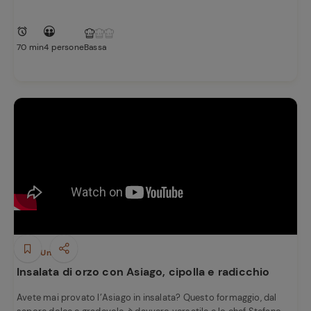
70 min
4 persone
Bassa
Piatti Unici
Insalata di orzo con Asiago, cipolla e radicchio
Ricette
Avete mai provato l’Asiago in insalata? Questo formaggio, dal
preferite