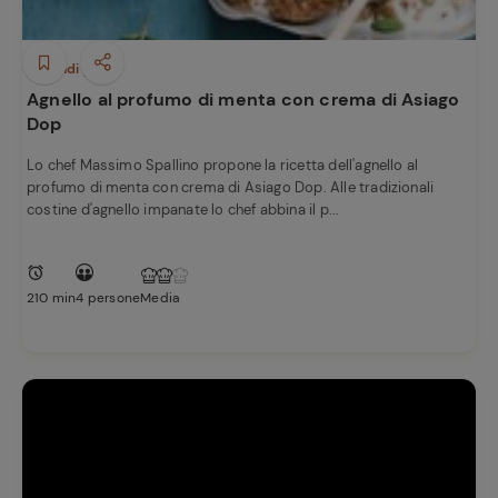
e
Secondi piatti
Agnello al profumo di menta con crema di Asiago
Dop
Lo chef Massimo Spallino propone la ricetta dell'agnello al
profumo di menta con crema di Asiago Dop. Alle tradizionali
costine d'agnello impanate lo chef abbina il p...
210 min
4 persone
Media