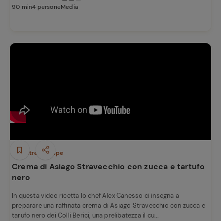
90 min
4 persone
Media
Minestre e Zuppe
Crema di Asiago Stravecchio con zucca e tartufo
nero
In questa video ricetta lo chef Alex Canesso ci insegna a
preparare una raffinata crema di Asiago Stravecchio con zucca e
tarufo nero dei Colli Berici, una prelibatezza il cu...