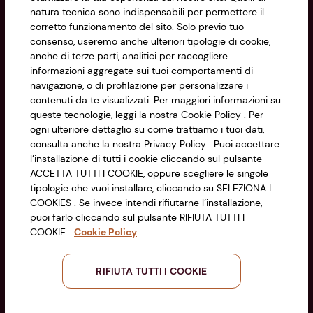
natura tecnica sono indispensabili per permettere il
corretto funzionamento del sito. Solo previo tuo
Privacy Policy
consenso, useremo anche ulteriori tipologie di cookie,
anche di terze parti, analitici per raccogliere
Cookie Policy
CONAD SOCIETÀ COOPERATIVA
informazioni aggregate sui tuoi comportamenti di
navigazione, o di profilazione per personalizzare i
Via Michelino, 59 | 40127 BOLOGNA
Impostazioni Cookie
contenuti da te visualizzati. Per maggiori informazioni su
Codice Fiscale e Registro Imprese
queste tecnologie, leggi la nostra Cookie Policy . Per
di Bologna 00865960157
Accessibilità
ogni ulteriore dettaglio su come trattiamo i tuoi dati,
PARTITA IVA 03320960374
consulta anche la nostra Privacy Policy . Puoi accettare
l’installazione di tutti i cookie cliccando sul pulsante
ACCETTA TUTTI I COOKIE, oppure scegliere le singole
Servizio clienti
tipologie che vuoi installare, cliccando su SELEZIONA I
COOKIES . Se invece intendi rifiutarne l’installazione,
puoi farlo cliccando sul pulsante RIFIUTA TUTTI I
COOKIE.
Cookie Policy
Seguici sui Social:
RIFIUTA TUTTI I COOKIE