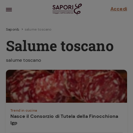
Accedi
Sapori&
salume toscano
Salume toscano
salume toscano
la frutta
za sensi di
 può!
Trend in cucina
Nasce il Consorzio di Tutela della Finocchiona
Igp
hi e
la ricetta
parare il