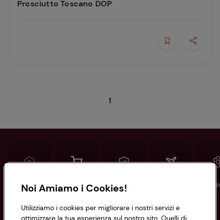
Prosciutto Toscano DOP
1
Conad
Spesa online
Assicurazioni
Viaggi
Istituz
Noi Amiamo i Cookies!
Utilizziamo i cookies per migliorare i nostri servizi e
Informazioni
ottimizzare la tua esperienza sul nostro sito. Quelli di