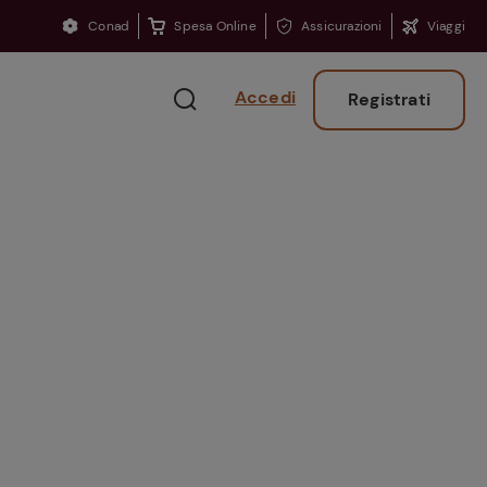
Conad
Spesa Online
Assicurazioni
Viaggi
Accedi
Registrati
Ritorno sui banchi?
Consigli per ritrovare
la concentrazione