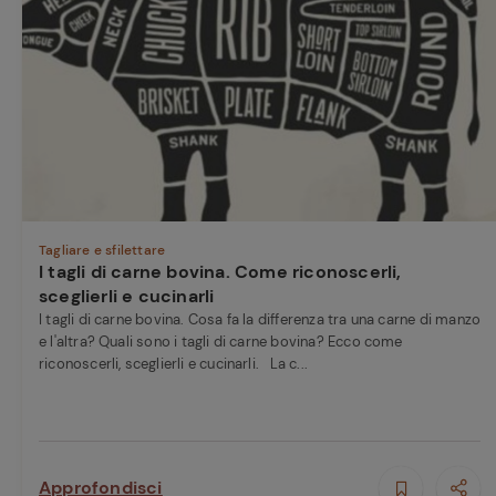
Bisque di gamberi:
l'ideale per insaporire
i tuoi piatti di pesce!
Cavolo romanesco al
Ricette pre
forno con ‘nduja
Tagliare e sfilettare
I tagli di carne bovina. Come riconoscerli,
sceglierli e cucinarli
I tagli di carne bovina. Cosa fa la differenza tra una carne di manzo
e l'altra? Quali sono i tagli di carne bovina? Ecco come
riconoscerli, sceglierli e cucinarli. La c...
Approfondisci