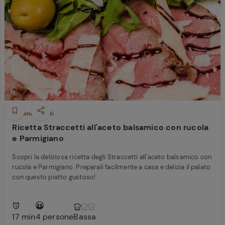
Ricette di Plumcake:
tutte i modi per
Tagliolini freschi con
prepararlo
ferite
limone nero bruciato,
Caciocavallo, burro e
scampi
Secondi piatti
Ricetta Straccetti all'aceto balsamico con rucola
e Parmigiano
Scopri la deliziosa ricetta degli Straccetti all'aceto balsamico con
rucola e Parmigiano. Preparali facilmente a casa e delizia il palato
con questo piatto gustoso!
17 min
4 persone
Bassa