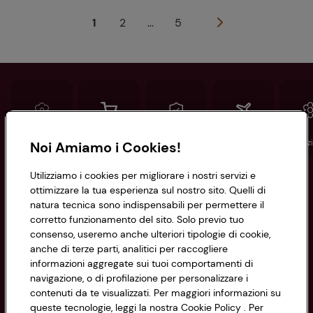
1
2
...
5
Conad
Spesa online
Assicurazioni
Viaggi
Istituz
Noi Amiamo i Cookies!
Utilizziamo i cookies per migliorare i nostri servizi e
Informazioni
ottimizzare la tua esperienza sul nostro sito. Quelli di
natura tecnica sono indispensabili per permettere il
corretto funzionamento del sito. Solo previo tuo
Privacy Policy
consenso, useremo anche ulteriori tipologie di cookie,
anche di terze parti, analitici per raccogliere
Cookie Policy
CONAD SOCIETÀ COOPERATIVA
informazioni aggregate sui tuoi comportamenti di
navigazione, o di profilazione per personalizzare i
Via Michelino, 59 | 40127 BOLOGNA
Impostazioni Cookie
contenuti da te visualizzati. Per maggiori informazioni su
Codice Fiscale e Registro Imprese
queste tecnologie, leggi la nostra Cookie Policy . Per