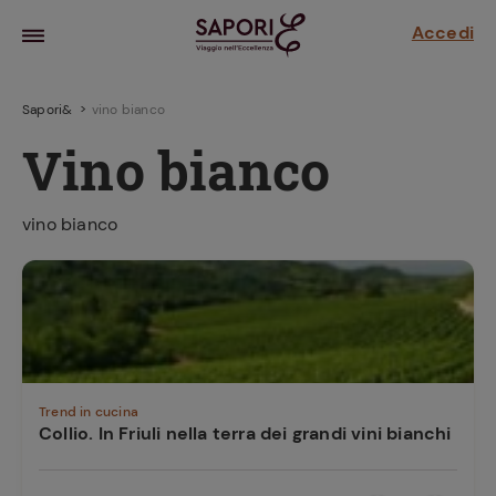
Accedi
Sapori&
vino bianco
Vino bianco
vino bianco
la frutta
za sensi di
 può!
Trend in cucina
Collio. In Friuli nella terra dei grandi vini bianchi
hi e
la ricetta
parare il