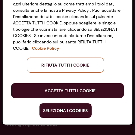
di Bologna 00865960157
Accessibilità
ogni ulteriore dettaglio su come trattiamo i tuoi dati,
PARTITA IVA 03320960374
consulta anche la nostra Privacy Policy . Puoi accettare
l’installazione di tutti i cookie cliccando sul pulsante
ACCETTA TUTTI I COOKIE, oppure scegliere le singole
Servizio clienti
tipologie che vuoi installare, cliccando su SELEZIONA I
COOKIES . Se invece intendi rifiutarne l’installazione,
puoi farlo cliccando sul pulsante RIFIUTA TUTTI I
COOKIE.
Cookie Policy
Seguici sui Social:
RIFIUTA TUTTI I COOKIE
Scarica l'app
ACCETTA TUTTI I COOKIE
SELEZIONA I COOKIES
Copyright @ Conad 2025