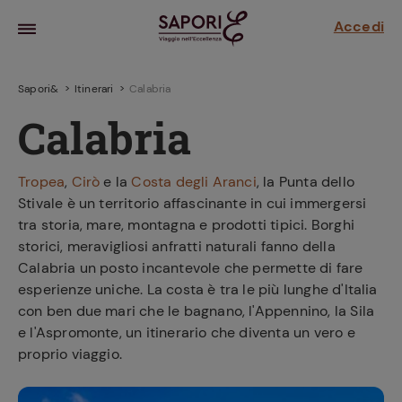
Accedi
Sapori&
Itinerari
Calabria
Calabria
Tropea
,
Cirò
e la
Costa degli Aranci
, la Punta dello
Stivale è un territorio affascinante in cui immergersi
tra storia, mare, montagna e prodotti tipici. Borghi
storici, meravigliosi anfratti naturali fanno della
Calabria un posto incantevole che permette di fare
esperienze uniche. La costa è tra le più lunghe d'Italia
la frutta
con ben due mari che le bagnano, l'Appennino, la Sila
za sensi di
 può!
e l'Aspromonte, un itinerario che diventa un vero e
proprio viaggio.
hi e
la ricetta
parare il