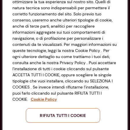
ottimizzare la tua esperienza sul nostro sito. Quelli di
natura tecnica sono indispensabili per permettere il
corretto funzionamento del sito. Solo previo tuo
Privacy Policy
consenso, useremo anche ulteriori tipologie di cookie,
anche di terze parti, analitici per raccogliere
Cookie Policy
CONAD SOCIETÀ COOPERATIVA
informazioni aggregate sui tuoi comportamenti di
navigazione, o di profilazione per personalizzare i
Via Michelino, 59 | 40127 BOLOGNA
Impostazioni Cookie
contenuti da te visualizzati. Per maggiori informazioni su
Codice Fiscale e Registro Imprese
queste tecnologie, leggi la nostra Cookie Policy . Per
di Bologna 00865960157
Accessibilità
ogni ulteriore dettaglio su come trattiamo i tuoi dati,
PARTITA IVA 03320960374
consulta anche la nostra Privacy Policy . Puoi accettare
l’installazione di tutti i cookie cliccando sul pulsante
ACCETTA TUTTI I COOKIE, oppure scegliere le singole
Servizio clienti
tipologie che vuoi installare, cliccando su SELEZIONA I
COOKIES . Se invece intendi rifiutarne l’installazione,
puoi farlo cliccando sul pulsante RIFIUTA TUTTI I
COOKIE.
Cookie Policy
Seguici sui Social:
RIFIUTA TUTTI I COOKIE