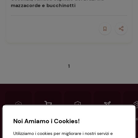
mazzacorde e bucchinotti
1
Conad
Spesa online
Assicurazioni
Viaggi
Istituz
Noi Amiamo i Cookies!
Utilizziamo i cookies per migliorare i nostri servizi e
Informazioni