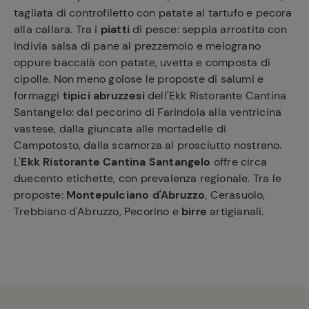
tagliata di controfiletto con patate al tartufo e pecora
alla callara. Tra i
piatti
di pesce: seppia arrostita con
indivia salsa di pane al prezzemolo e melograno
oppure baccalà con patate, uvetta e composta di
cipolle. Non meno golose le proposte di salumi e
formaggi
tipici
abruzzesi
dell'Ekk Ristorante Cantina
Santangelo: dal pecorino di Farindola alla ventricina
vastese, dalla giuncata alle mortadelle di
Campotosto, dalla scamorza al prosciutto nostrano.
L'
Ekk Ristorante Cantina Santangelo
offre circa
duecento etichette, con prevalenza regionale. Tra le
proposte:
Montepulciano d'Abruzzo
, Cerasuolo,
Ricette
Trebbiano d'Abruzzo, Pecorino e
birre
artigianali.
preferite