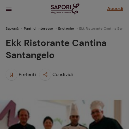
Accedi
Sapori&
Punti di interesse
Enoteche
Ekk Ristorante Cantina Santan
Ekk Ristorante Cantina
Santangelo
Preferiti
Condividi
la frutta
za sensi di
 può!
hi e
la ricetta
parare il