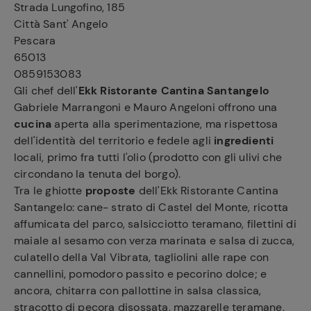
Strada Lungofino, 185
Città Sant' Angelo
Pescara
65013
0859153083
Gli chef dell'
Ekk Ristorante Cantina Santangelo
Gabriele Marrangoni e Mauro Angeloni offrono una
cucina
aperta alla sperimentazione, ma rispettosa
dell'identità del territorio e fedele agli
ingredienti
locali, primo fra tutti l'olio (prodotto con gli ulivi che
circondano la tenuta del borgo).
Tra le ghiotte
proposte
dell'Ekk Ristorante Cantina
Santangelo: cane- strato di Castel del Monte, ricotta
affumicata del parco, salsicciotto teramano, filettini di
maiale al sesamo con verza marinata e salsa di zucca,
culatello della Val Vibrata, tagliolini alle rape con
cannellini, pomodoro passito e pecorino dolce; e
ancora, chitarra con pallottine in salsa classica,
stracotto di pecora disossata, mazzarelle teramane,