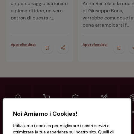
un personaggio istrionico
Anna Bertola e la cuci
e pieno di idee, un vero
di Giuseppe Bona,
patron di questa r...
varrebbe comunque la
pena arrampicarsi f...
Approfondisci
Approfondisci
Conad
Spesa online
Assicurazioni
Viaggi
Istituz
Noi Amiamo i Cookies!
Utilizziamo i cookies per migliorare i nostri servizi e
Informazioni
ottimizzare la tua esperienza sul nostro sito. Quelli di