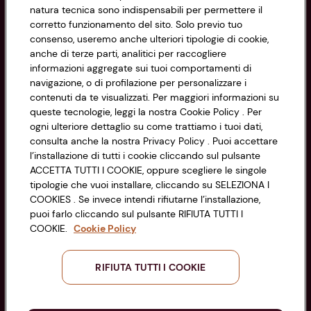
natura tecnica sono indispensabili per permettere il
corretto funzionamento del sito. Solo previo tuo
Privacy Policy
consenso, useremo anche ulteriori tipologie di cookie,
anche di terze parti, analitici per raccogliere
Cookie Policy
CONAD SOCIETÀ COOPERATIVA
informazioni aggregate sui tuoi comportamenti di
navigazione, o di profilazione per personalizzare i
Via Michelino, 59 | 40127 BOLOGNA
Impostazioni Cookie
contenuti da te visualizzati. Per maggiori informazioni su
Codice Fiscale e Registro Imprese
queste tecnologie, leggi la nostra Cookie Policy . Per
di Bologna 00865960157
Accessibilità
ogni ulteriore dettaglio su come trattiamo i tuoi dati,
PARTITA IVA 03320960374
consulta anche la nostra Privacy Policy . Puoi accettare
l’installazione di tutti i cookie cliccando sul pulsante
ACCETTA TUTTI I COOKIE, oppure scegliere le singole
Servizio clienti
tipologie che vuoi installare, cliccando su SELEZIONA I
COOKIES . Se invece intendi rifiutarne l’installazione,
puoi farlo cliccando sul pulsante RIFIUTA TUTTI I
COOKIE.
Cookie Policy
Seguici sui Social:
RIFIUTA TUTTI I COOKIE