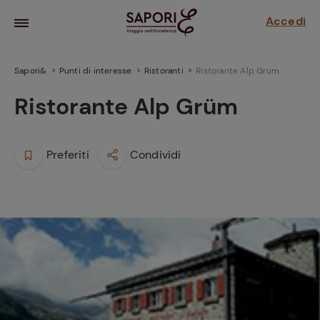
Accedi
Sapori&
Punti di interesse
Ristoranti
Ristorante Alp Grüm
Ristorante Alp Grüm
Preferiti
Condividi
la frutta
za sensi di
 può!
hi e
la ricetta
parare il