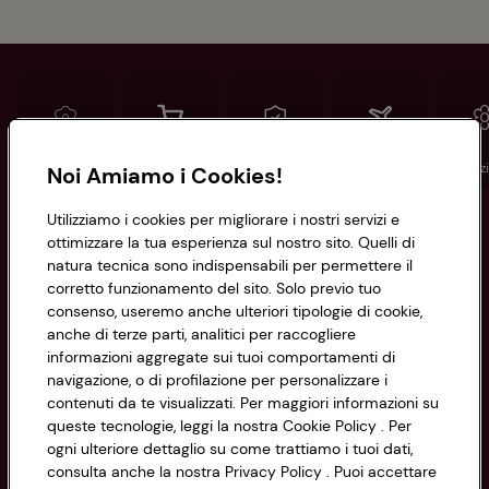
Conad
Spesa online
Assicurazioni
Viaggi
Istituz
Noi Amiamo i Cookies!
Utilizziamo i cookies per migliorare i nostri servizi e
Informazioni
ottimizzare la tua esperienza sul nostro sito. Quelli di
natura tecnica sono indispensabili per permettere il
corretto funzionamento del sito. Solo previo tuo
Privacy Policy
consenso, useremo anche ulteriori tipologie di cookie,
anche di terze parti, analitici per raccogliere
Cookie Policy
CONAD SOCIETÀ COOPERATIVA
informazioni aggregate sui tuoi comportamenti di
navigazione, o di profilazione per personalizzare i
Via Michelino, 59 | 40127 BOLOGNA
Impostazioni Cookie
contenuti da te visualizzati. Per maggiori informazioni su
Codice Fiscale e Registro Imprese
queste tecnologie, leggi la nostra Cookie Policy . Per
di Bologna 00865960157
Accessibilità
ogni ulteriore dettaglio su come trattiamo i tuoi dati,
PARTITA IVA 03320960374
consulta anche la nostra Privacy Policy . Puoi accettare