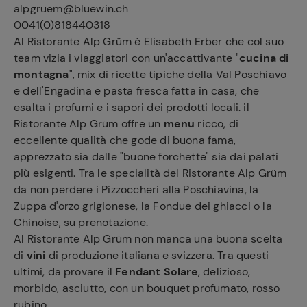
alpgruem@bluewin.ch
0041(0)818440318
Al Ristorante Alp Grüm è Elisabeth Erber che col suo
team vizia i viaggiatori con un'accattivante "
cucina di
montagna
", mix di ricette tipiche della Val Poschiavo
e dell'Engadina e pasta fresca fatta in casa, che
esalta i profumi e i sapori dei prodotti locali. il
Ristorante Alp Grüm offre un
menu
ricco, di
eccellente qualità che gode di buona fama,
apprezzato sia dalle "buone forchette" sia dai palati
più esigenti. Tra le specialità del Ristorante Alp Grüm
da non perdere i Pizzoccheri alla Poschiavina, la
Zuppa d'orzo grigionese, la Fondue dei ghiacci o la
Chinoise, su prenotazione.
Al Ristorante Alp Grüm non manca una buona scelta
di
vini
di produzione italiana e svizzera. Tra questi
ultimi, da provare il
Fendant Solare
, delizioso,
morbido, asciutto, con un bouquet profumato, rosso
rubino.