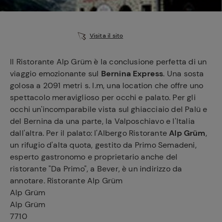
e
Visita il sito
Il Ristorante Alp Grüm è la conclusione perfetta di un
viaggio emozionante sul
Bernina Express
. Una sosta
golosa a 2091 metri s. l.m, una location che offre uno
spettacolo meraviglioso per occhi e palato. Per gli
occhi un'incomparabile vista sul ghiacciaio del Palü e
del Bernina da una parte, la Valposchiavo e l'Italia
dall'altra. Per il palato: l'Albergo Ristorante
Alp Grüm
,
un rifugio d'alta quota, gestito da Primo Semadeni,
esperto gastronomo e proprietario anche del
ristorante "Da Primo", a Bever, è un indirizzo da
annotare. Ristorante Alp Grüm
Alp Grüm
Alp Grüm
7710