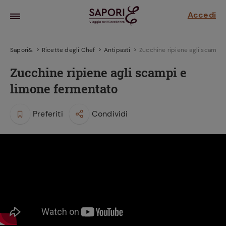
Accedi
Sapori&
Ricette degli Chef
Antipasti
Zucchine ripiene agli scampi
Zucchine ripiene agli scampi e
limone fermentato
Preferiti
Condividi
la frutta
za sensi di
 può!
hi e
la ricetta
parare il