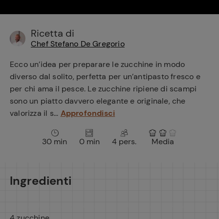
e
Ricetta di
Chef Stefano De Gregorio
Ecco un’idea per preparare le zucchine in modo
diverso dal solito, perfetta per un’antipasto fresco e
per chi ama il pesce. Le zucchine ripiene di scampi
sono un piatto davvero elegante e originale, che
valorizza il s...
Approfondisci
30 min
0 min
4 pers.
Media
Ingredienti
4 zucchine