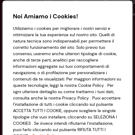
Conad
Spesa online
Assicurazioni
Viaggi
Istituz
Noi Amiamo i Cookies!
Utilizziamo i cookies per migliorare i nostri servizi e
Informazioni
ottimizzare la tua esperienza sul nostro sito. Quelli di
natura tecnica sono indispensabili per permettere il
corretto funzionamento del sito. Solo previo tuo
Privacy Policy
consenso, useremo anche ulteriori tipologie di cookie,
anche di terze parti, analitici per raccogliere
Cookie Policy
CONAD SOCIETÀ COOPERATIVA
informazioni aggregate sui tuoi comportamenti di
navigazione, o di profilazione per personalizzare i
Via Michelino, 59 | 40127 BOLOGNA
Impostazioni Cookie
contenuti da te visualizzati. Per maggiori informazioni su
Codice Fiscale e Registro Imprese
queste tecnologie, leggi la nostra Cookie Policy . Per
di Bologna 00865960157
Accessibilità
ogni ulteriore dettaglio su come trattiamo i tuoi dati,
PARTITA IVA 03320960374
consulta anche la nostra Privacy Policy . Puoi accettare
l’installazione di tutti i cookie cliccando sul pulsante
ACCETTA TUTTI I COOKIE, oppure scegliere le singole
Servizio clienti
tipologie che vuoi installare, cliccando su SELEZIONA I
COOKIES . Se invece intendi rifiutarne l’installazione,
puoi farlo cliccando sul pulsante RIFIUTA TUTTI I