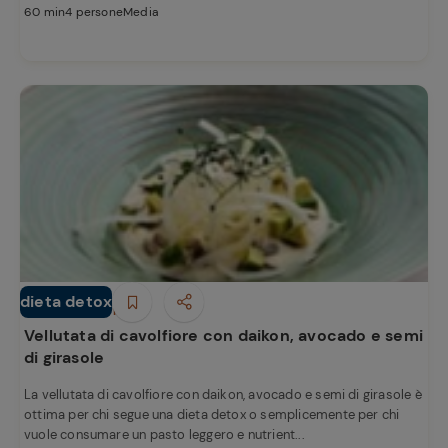
60 min
4 persone
Media
dieta detox
Minestre e Zuppe
Vellutata di cavolfiore con daikon, avocado e semi
di girasole
La vellutata di cavolfiore con daikon, avocado e semi di girasole è
ottima per chi segue una dieta detox o semplicemente per chi
vuole consumare un pasto leggero e nutrient...