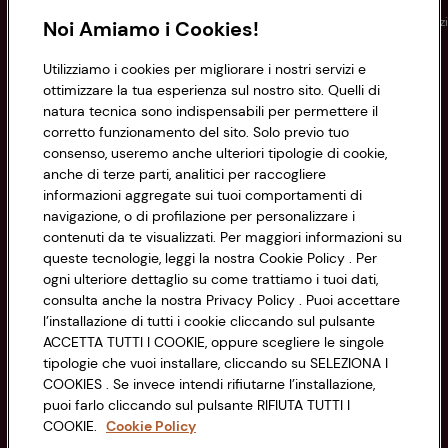
Conad
Spesa online
Assicurazioni
Viaggi
Istituz
Noi Amiamo i Cookies!
Utilizziamo i cookies per migliorare i nostri servizi e
Informazioni
ottimizzare la tua esperienza sul nostro sito. Quelli di
natura tecnica sono indispensabili per permettere il
corretto funzionamento del sito. Solo previo tuo
Privacy Policy
consenso, useremo anche ulteriori tipologie di cookie,
anche di terze parti, analitici per raccogliere
Cookie Policy
CONAD SOCIETÀ COOPERATIVA
informazioni aggregate sui tuoi comportamenti di
navigazione, o di profilazione per personalizzare i
Via Michelino, 59 | 40127 BOLOGNA
Impostazioni Cookie
contenuti da te visualizzati. Per maggiori informazioni su
Codice Fiscale e Registro Imprese
queste tecnologie, leggi la nostra Cookie Policy . Per
di Bologna 00865960157
Accessibilità
ogni ulteriore dettaglio su come trattiamo i tuoi dati,
PARTITA IVA 03320960374
consulta anche la nostra Privacy Policy . Puoi accettare
l’installazione di tutti i cookie cliccando sul pulsante
ACCETTA TUTTI I COOKIE, oppure scegliere le singole
Servizio clienti
tipologie che vuoi installare, cliccando su SELEZIONA I
COOKIES . Se invece intendi rifiutarne l’installazione,
puoi farlo cliccando sul pulsante RIFIUTA TUTTI I
COOKIE.
Cookie Policy