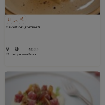
Piatti Unici
Cavolfiori gratinati
45 min
4 persone
Bassa