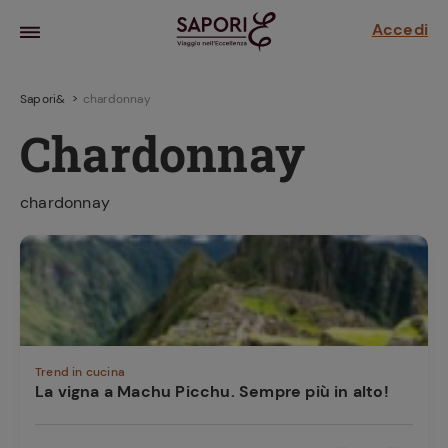
Accedi
Sapori&
chardonnay
Chardonnay
chardonnay
la frutta
za sensi di
 può!
Trend in cucina
La vigna a Machu Picchu. Sempre più in alto!
hi e
la ricetta
parare il