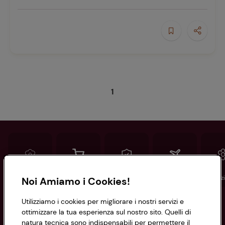
1
Conad
Spesa online
Assicurazioni
Viaggi
Istituz
Noi Amiamo i Cookies!
Utilizziamo i cookies per migliorare i nostri servizi e
Informazioni
ottimizzare la tua esperienza sul nostro sito. Quelli di
natura tecnica sono indispensabili per permettere il