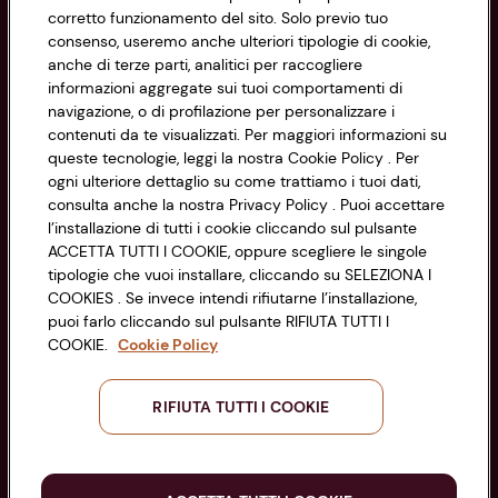
corretto funzionamento del sito. Solo previo tuo
Privacy Policy
consenso, useremo anche ulteriori tipologie di cookie,
anche di terze parti, analitici per raccogliere
Cookie Policy
CONAD SOCIETÀ COOPERATIVA
informazioni aggregate sui tuoi comportamenti di
navigazione, o di profilazione per personalizzare i
Via Michelino, 59 | 40127 BOLOGNA
Impostazioni Cookie
contenuti da te visualizzati. Per maggiori informazioni su
Codice Fiscale e Registro Imprese
queste tecnologie, leggi la nostra Cookie Policy . Per
di Bologna 00865960157
Accessibilità
ogni ulteriore dettaglio su come trattiamo i tuoi dati,
PARTITA IVA 03320960374
consulta anche la nostra Privacy Policy . Puoi accettare
l’installazione di tutti i cookie cliccando sul pulsante
ACCETTA TUTTI I COOKIE, oppure scegliere le singole
Servizio clienti
tipologie che vuoi installare, cliccando su SELEZIONA I
COOKIES . Se invece intendi rifiutarne l’installazione,
puoi farlo cliccando sul pulsante RIFIUTA TUTTI I
COOKIE.
Cookie Policy
Seguici sui Social:
RIFIUTA TUTTI I COOKIE
Scarica l'app