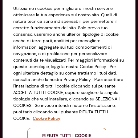
Utilizziamo i cookies per migliorare i nostri servizi e
Informazioni
ottimizzare la tua esperienza sul nostro sito. Quelli di
natura tecnica sono indispensabili per permettere il
corretto funzionamento del sito. Solo previo tuo
Privacy Policy
consenso, useremo anche ulteriori tipologie di cookie,
anche di terze parti, analitici per raccogliere
Cookie Policy
CONAD SOCIETÀ COOPERATIVA
informazioni aggregate sui tuoi comportamenti di
navigazione, o di profilazione per personalizzare i
Via Michelino, 59 | 40127 BOLOGNA
Impostazioni Cookie
contenuti da te visualizzati. Per maggiori informazioni su
Codice Fiscale e Registro Imprese
queste tecnologie, leggi la nostra Cookie Policy . Per
di Bologna 00865960157
Accessibilità
ogni ulteriore dettaglio su come trattiamo i tuoi dati,
PARTITA IVA 03320960374
consulta anche la nostra Privacy Policy . Puoi accettare
l’installazione di tutti i cookie cliccando sul pulsante
ACCETTA TUTTI I COOKIE, oppure scegliere le singole
Servizio clienti
tipologie che vuoi installare, cliccando su SELEZIONA I
COOKIES . Se invece intendi rifiutarne l’installazione,
puoi farlo cliccando sul pulsante RIFIUTA TUTTI I
COOKIE.
Cookie Policy
Seguici sui Social:
RIFIUTA TUTTI I COOKIE