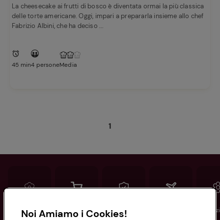
La cheesecake ai frutti di bosco è diventata ormai la più classica
delle torte americane. Oggi, impari a prepararla insieme allo chef
Fabrizio Albini, che ha deciso ...
45 min
4 persone
Media
1
Conad
Spesa online
Assicurazioni
Viaggi
Istituz
Noi Amiamo i Cookies!