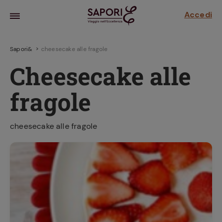
Accedi
Sapori&
cheesecake alle fragole
Cheesecake alle
fragole
cheesecake alle fragole
la frutta
za sensi di
 può!
hi e
la ricetta
parare il