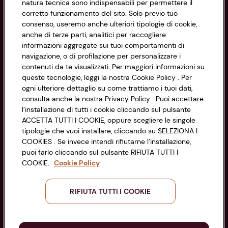
natura tecnica sono indispensabili per permettere il
corretto funzionamento del sito. Solo previo tuo
Privacy Policy
consenso, useremo anche ulteriori tipologie di cookie,
anche di terze parti, analitici per raccogliere
Cookie Policy
CONAD SOCIETÀ COOPERATIVA
informazioni aggregate sui tuoi comportamenti di
navigazione, o di profilazione per personalizzare i
Via Michelino, 59 | 40127 BOLOGNA
Impostazioni Cookie
contenuti da te visualizzati. Per maggiori informazioni su
Codice Fiscale e Registro Imprese
queste tecnologie, leggi la nostra Cookie Policy . Per
di Bologna 00865960157
Accessibilità
ogni ulteriore dettaglio su come trattiamo i tuoi dati,
PARTITA IVA 03320960374
consulta anche la nostra Privacy Policy . Puoi accettare
l’installazione di tutti i cookie cliccando sul pulsante
ACCETTA TUTTI I COOKIE, oppure scegliere le singole
Servizio clienti
tipologie che vuoi installare, cliccando su SELEZIONA I
COOKIES . Se invece intendi rifiutarne l’installazione,
puoi farlo cliccando sul pulsante RIFIUTA TUTTI I
COOKIE.
Cookie Policy
Seguici sui Social:
RIFIUTA TUTTI I COOKIE