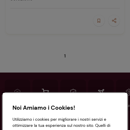
1
Conad
Spesa online
Assicurazioni
Viaggi
Istituz
Noi Amiamo i Cookies!
Utilizziamo i cookies per migliorare i nostri servizi e
Informazioni
ottimizzare la tua esperienza sul nostro sito. Quelli di