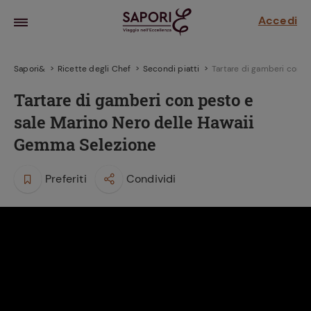
Accedi
Sapori&
Ricette degli Chef
Secondi piatti
Tartare di gamberi con p
Tartare di gamberi con pesto e
sale Marino Nero delle Hawaii
Gemma Selezione
Preferiti
Condividi
la frutta
za sensi di
 può!
hi e
la ricetta
parare il