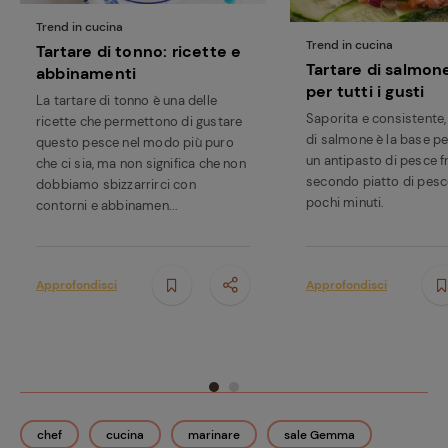
Trend in cucina
Trend in cucina
Tartare di tonno: ricette e
Tartare di salmone
abbinamenti
per tutti i gusti
La tartare di tonno è una delle
Saporita e consistente, 
ricette che permettono di gustare
di salmone è la base pe
questo pesce nel modo più puro
un antipasto di pesce 
che ci sia, ma non significa che non
secondo piatto di pesc
dobbiamo sbizzarrirci con
pochi minuti.
contorni e abbinamen...
Approfondisci
Approfondisci
chef
cucina
marinare
sale Gemma