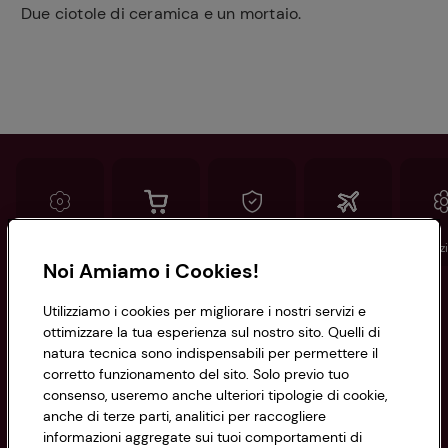
Due ciotole di ceramica e un mortaio.
Conad
Spesa online
Assicurazioni
Viaggi
Istituz
Noi Amiamo i Cookies!
Informazioni
Utilizziamo i cookies per migliorare i nostri servizi e
ottimizzare la tua esperienza sul nostro sito. Quelli di
natura tecnica sono indispensabili per permettere il
Privacy Policy
corretto funzionamento del sito. Solo previo tuo
consenso, useremo anche ulteriori tipologie di cookie,
Cookie Policy
anche di terze parti, analitici per raccogliere
CONAD SOCIETÀ COOPERATIVA
informazioni aggregate sui tuoi comportamenti di
Via Michelino, 59 | 40127 BOLOGNA