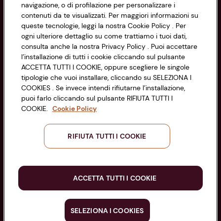
Impostazioni Cookie
navigazione, o di profilazione per personalizzare i
Codice Fiscale e Registro Imprese
contenuti da te visualizzati. Per maggiori informazioni su
di Bologna 00865960157
Accessibilità
queste tecnologie, leggi la nostra Cookie Policy . Per
PARTITA IVA 03320960374
ogni ulteriore dettaglio su come trattiamo i tuoi dati,
consulta anche la nostra Privacy Policy . Puoi accettare
l’installazione di tutti i cookie cliccando sul pulsante
Servizio clienti
ACCETTA TUTTI I COOKIE, oppure scegliere le singole
tipologie che vuoi installare, cliccando su SELEZIONA I
COOKIES . Se invece intendi rifiutarne l’installazione,
puoi farlo cliccando sul pulsante RIFIUTA TUTTI I
COOKIE.
Cookie Policy
Seguici sui Social:
RIFIUTA TUTTI I COOKIE
Scarica l'app
ACCETTA TUTTI I COOKIE
SELEZIONA I COOKIES