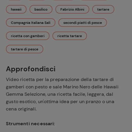
hawaii
basilico
Fabrizio Albini
tartare
Compagnia Italiana Sali
secondi piatti di pesce
ricetta con gamberi
ricetta tartare
tartare di pesce
Approfondisci
Video ricetta per la preparazione della tartare di
gamberi con pesto e sale Marino Nero delle Hawaii
Gemma Selezione, una ricetta facile, leggera, dal
gusto esotico, un'ottima idea per un pranzo o una
cena originali.
Strumenti necessari: