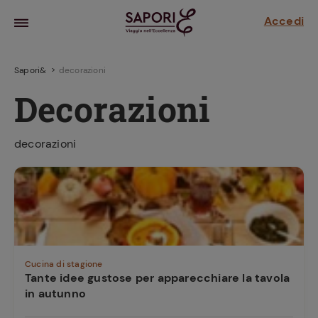
Accedi
Sapori&
decorazioni
Decorazioni
decorazioni
la frutta
za sensi di
 può!
Cucina di stagione
Tante idee gustose per apparecchiare la tavola
in autunno
hi e
la ricetta
parare il