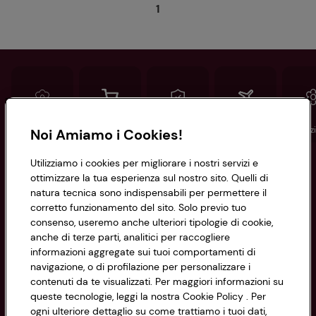
1
Conad
Spesa online
Assicurazioni
Viaggi
Istituz
Noi Amiamo i Cookies!
Utilizziamo i cookies per migliorare i nostri servizi e
Informazioni
ottimizzare la tua esperienza sul nostro sito. Quelli di
natura tecnica sono indispensabili per permettere il
corretto funzionamento del sito. Solo previo tuo
Privacy Policy
consenso, useremo anche ulteriori tipologie di cookie,
anche di terze parti, analitici per raccogliere
Cookie Policy
CONAD SOCIETÀ COOPERATIVA
informazioni aggregate sui tuoi comportamenti di
navigazione, o di profilazione per personalizzare i
Via Michelino, 59 | 40127 BOLOGNA
Impostazioni Cookie
contenuti da te visualizzati. Per maggiori informazioni su
Codice Fiscale e Registro Imprese
queste tecnologie, leggi la nostra Cookie Policy . Per
di Bologna 00865960157
Accessibilità
ogni ulteriore dettaglio su come trattiamo i tuoi dati,