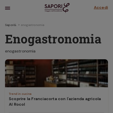
Accedi
Sapori&
enogastronomia
Enogastronomia
enogastronomia
la frutta
za sensi di
 può!
Trend in cucina
Scoprire la Franciacorta con l'azienda agricola
Al Rocol
hi e
la ricetta
parare il