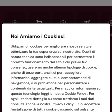
Conad
Spesa online
Assicurazioni
Viaggi
Istituz
Noi Amiamo i Cookies!
Utilizziamo i cookies per migliorare i nostri servizi e
Informazioni
ottimizzare la tua esperienza sul nostro sito. Quelli di
natura tecnica sono indispensabili per permettere il
corretto funzionamento del sito. Solo previo tuo
Privacy Policy
consenso, useremo anche ulteriori tipologie di cookie,
anche di terze parti, analitici per raccogliere
Cookie Policy
CONAD SOCIETÀ COOPERATIVA
informazioni aggregate sui tuoi comportamenti di
navigazione, o di profilazione per personalizzare i
Via Michelino, 59 | 40127 BOLOGNA
Impostazioni Cookie
contenuti da te visualizzati. Per maggiori informazioni su
Codice Fiscale e Registro Imprese
queste tecnologie, leggi la nostra Cookie Policy . Per
di Bologna 00865960157
Accessibilità
ogni ulteriore dettaglio su come trattiamo i tuoi dati,
PARTITA IVA 03320960374
consulta anche la nostra Privacy Policy . Puoi accettare
l’installazione di tutti i cookie cliccando sul pulsante