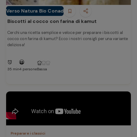
Verso Natura Bio Conad
Dolci e Dessert
Biscotti al cocco con farina di kamut
Cerchi una ricetta semplice e veloce per preparare i biscotti al
cocco con farina di kamut? Ecco i nostri consigli per una variante
deliziosa!
35 min
4 persone
Bassa
Preparare i classici