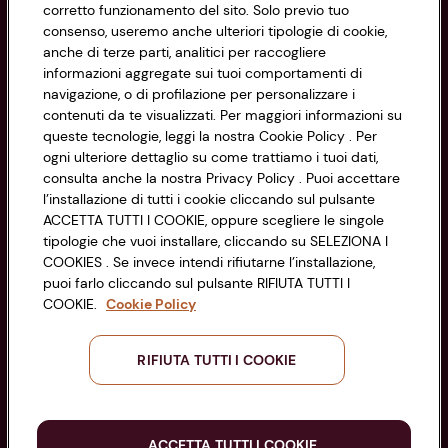
corretto funzionamento del sito. Solo previo tuo
Privacy Policy
consenso, useremo anche ulteriori tipologie di cookie,
anche di terze parti, analitici per raccogliere
Cookie Policy
CONAD SOCIETÀ COOPERATIVA
informazioni aggregate sui tuoi comportamenti di
navigazione, o di profilazione per personalizzare i
Via Michelino, 59 | 40127 BOLOGNA
Impostazioni Cookie
contenuti da te visualizzati. Per maggiori informazioni su
Codice Fiscale e Registro Imprese
queste tecnologie, leggi la nostra Cookie Policy . Per
di Bologna 00865960157
Accessibilità
ogni ulteriore dettaglio su come trattiamo i tuoi dati,
PARTITA IVA 03320960374
consulta anche la nostra Privacy Policy . Puoi accettare
l’installazione di tutti i cookie cliccando sul pulsante
ACCETTA TUTTI I COOKIE, oppure scegliere le singole
Servizio clienti
tipologie che vuoi installare, cliccando su SELEZIONA I
COOKIES . Se invece intendi rifiutarne l’installazione,
puoi farlo cliccando sul pulsante RIFIUTA TUTTI I
COOKIE.
Cookie Policy
Seguici sui Social:
RIFIUTA TUTTI I COOKIE
Scarica l'app
ACCETTA TUTTI I COOKIE