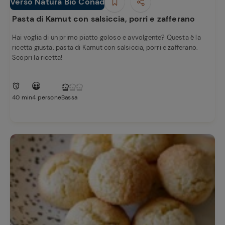
e
Verso Natura Bio Conad
Primi piatti
Pasta di Kamut con salsiccia, porri e zafferano
Hai voglia di un primo piatto goloso e avvolgente? Questa è la
ricetta giusta: pasta di Kamut con salsiccia, porri e zafferano.
Scopri la ricetta!
40 min
4 persone
Bassa