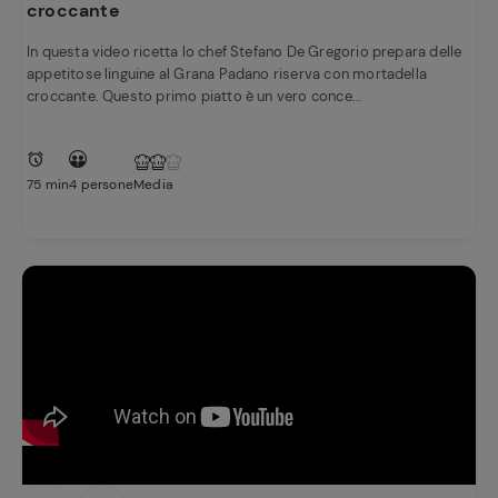
croccante
In questa video ricetta lo chef Stefano De Gregorio prepara delle
appetitose linguine al Grana Padano riserva con mortadella
croccante. Questo primo piatto è un vero conce...
75 min
4 persone
Media
Ricette
preferite