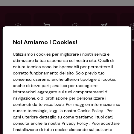
Conad
Spesa online
Assicurazioni
Viaggi
Istituz
Noi Amiamo i Cookies!
Utilizziamo i cookies per migliorare i nostri servizi e
Informazioni
ottimizzare la tua esperienza sul nostro sito. Quelli di
natura tecnica sono indispensabili per permettere il
corretto funzionamento del sito. Solo previo tuo
Privacy Policy
consenso, useremo anche ulteriori tipologie di cookie,
anche di terze parti, analitici per raccogliere
Cookie Policy
CONAD SOCIETÀ COOPERATIVA
informazioni aggregate sui tuoi comportamenti di
navigazione, o di profilazione per personalizzare i
Via Michelino, 59 | 40127 BOLOGNA
Impostazioni Cookie
contenuti da te visualizzati. Per maggiori informazioni su
Codice Fiscale e Registro Imprese
queste tecnologie, leggi la nostra Cookie Policy . Per
di Bologna 00865960157
Accessibilità
ogni ulteriore dettaglio su come trattiamo i tuoi dati,
PARTITA IVA 03320960374
consulta anche la nostra Privacy Policy . Puoi accettare
l’installazione di tutti i cookie cliccando sul pulsante