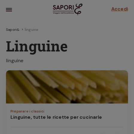
Accedi
Sapori&
linguine
Linguine
linguine
la frutta
za sensi di
 può!
Preparare i classici
Linguine, tutte le ricette per cucinarle
hi e
la ricetta
parare il