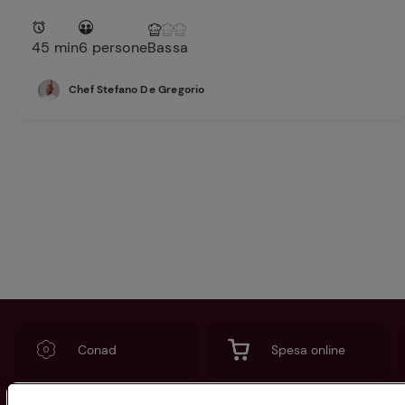
45 min
6 persone
Bassa
Chef Stefano De Gregorio
Conad
Spesa online