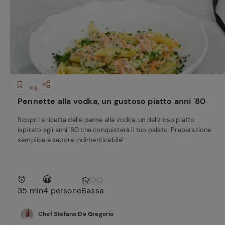
Bisque di gamberi:
l'ideale per insaporire
i tuoi piatti di pesce!
Cavolo romanesco al
forno con ‘nduja
Primi piatti
Pennette alla vodka, un gustoso piatto anni '80
Scopri la ricetta delle penne alla vodka, un delizioso piatto
ispirato agli anni '80 che conquisterà il tuo palato. Preparazione
semplice e sapore indimenticabile!
Ricette pre
35 min
4 persone
Bassa
Chef Stefano De Gregorio