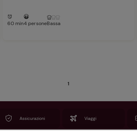
60 min
4 persone
Bassa
1
Assicurazioni
Viaggi