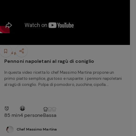
perduta
Come affumicare:
legna ed erbe da
usare
Finferli, animelle e
salsa ai frutti rossi
Primi piatti
Pennoni napoletani al ragù di coniglio
In questa video ricetta lo chef Massimo Martina propone un
primo piatto semplice, gustoso e ruspante: i pennoni napoletani
al ragù di coniglio. Polpa di pomodoro, zucchine, cipolla...
85 min
4 persone
Bassa
Chef Massimo Martina