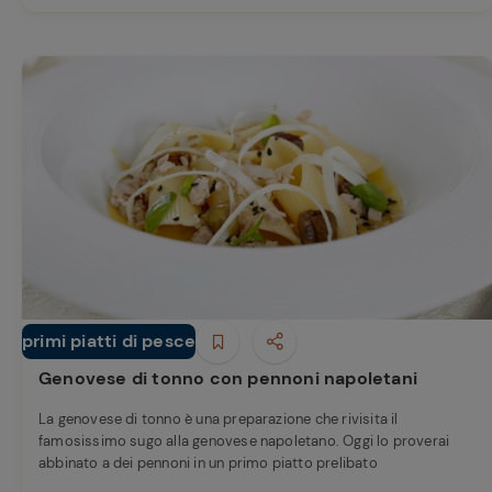
primi piatti di pesce
Primi piatti
Genovese di tonno con pennoni napoletani
La genovese di tonno è una preparazione che rivisita il
famosissimo sugo alla genovese napoletano. Oggi lo proverai
abbinato a dei pennoni in un primo piatto prelibato