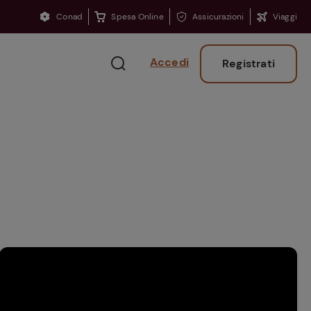
Conad
Spesa Online
Assicurazioni
Viaggi
Accedi
Registrati
Ritorno sui banchi?
Consigli per ritrovare
la concentrazione