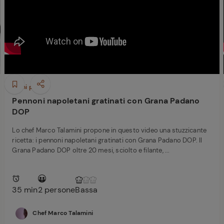
Ricette di Plumcake:
tutte i modi per
Tagliolini freschi con
prepararlo
limone nero bruciato,
Caciocavallo, burro e
scampi
Primi piatti
Pennoni napoletani gratinati con Grana Padano
DOP
Lo chef Marco Talamini propone in questo video una stuzzicante
ricetta: i pennoni napoletani gratinati con Grana Padano DOP. Il
Grana Padano DOP oltre 20 mesi, sciolto e filante, ...
ferite
35 min
2 persone
Bassa
Chef Marco Talamini