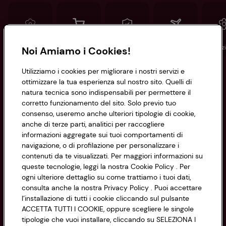
Conad
Spesa online
Assicurazioni
Viaggi
Istituz
Noi Amiamo i Cookies!
Utilizziamo i cookies per migliorare i nostri servizi e
Informazioni
ottimizzare la tua esperienza sul nostro sito. Quelli di
natura tecnica sono indispensabili per permettere il
corretto funzionamento del sito. Solo previo tuo
Privacy Policy
consenso, useremo anche ulteriori tipologie di cookie,
anche di terze parti, analitici per raccogliere
Cookie Policy
CONAD SOCIETÀ COOPERATIVA
informazioni aggregate sui tuoi comportamenti di
navigazione, o di profilazione per personalizzare i
Via Michelino, 59 | 40127 BOLOGNA
Impostazioni Cookie
contenuti da te visualizzati. Per maggiori informazioni su
Codice Fiscale e Registro Imprese
queste tecnologie, leggi la nostra Cookie Policy . Per
di Bologna 00865960157
Accessibilità
ogni ulteriore dettaglio su come trattiamo i tuoi dati,
PARTITA IVA 03320960374
consulta anche la nostra Privacy Policy . Puoi accettare
l’installazione di tutti i cookie cliccando sul pulsante
ACCETTA TUTTI I COOKIE, oppure scegliere le singole
Servizio clienti
tipologie che vuoi installare, cliccando su SELEZIONA I