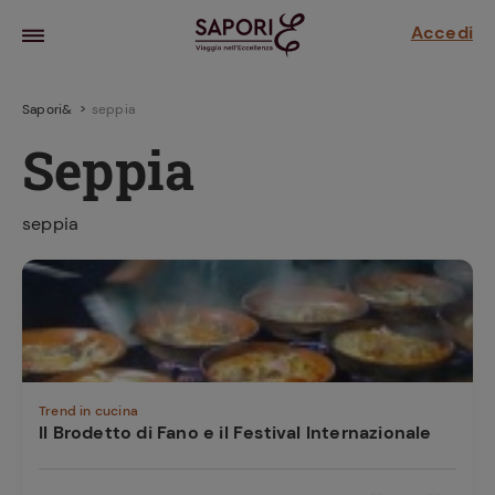
Accedi
Sapori&
seppia
Seppia
seppia
la frutta
za sensi di
 può!
Trend in cucina
Il Brodetto di Fano e il Festival Internazionale
hi e
la ricetta
parare il