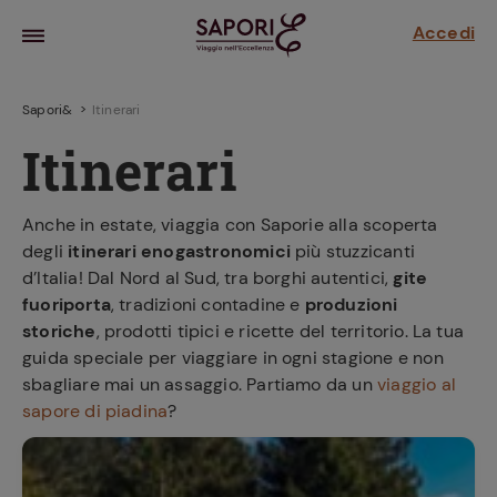
Accedi
Sapori&
Itinerari
Itinerari
Anche in estate, viaggia con Saporie alla scoperta
degli
itinerari enogastronomici
più stuzzicanti
d’Italia! Dal Nord al Sud, tra borghi autentici,
gite
fuoriporta
, tradizioni contadine e
produzioni
storiche
, prodotti tipici e ricette del territorio. La tua
guida speciale per viaggiare in ogni stagione e non
la frutta
sbagliare mai un assaggio. Partiamo da un
viaggio al
za sensi di
 può!
sapore di piadina
?
hi e
la ricetta
parare il