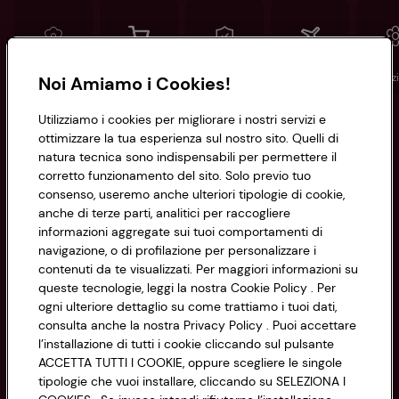
Conad
Spesa online
Assicurazioni
Viaggi
Istituz
Noi Amiamo i Cookies!
Utilizziamo i cookies per migliorare i nostri servizi e
Informazioni
ottimizzare la tua esperienza sul nostro sito. Quelli di
natura tecnica sono indispensabili per permettere il
corretto funzionamento del sito. Solo previo tuo
Privacy Policy
consenso, useremo anche ulteriori tipologie di cookie,
anche di terze parti, analitici per raccogliere
Cookie Policy
CONAD SOCIETÀ COOPERATIVA
informazioni aggregate sui tuoi comportamenti di
navigazione, o di profilazione per personalizzare i
Via Michelino, 59 | 40127 BOLOGNA
Impostazioni Cookie
contenuti da te visualizzati. Per maggiori informazioni su
Codice Fiscale e Registro Imprese
queste tecnologie, leggi la nostra Cookie Policy . Per
di Bologna 00865960157
Accessibilità
ogni ulteriore dettaglio su come trattiamo i tuoi dati,
PARTITA IVA 03320960374
consulta anche la nostra Privacy Policy . Puoi accettare
l’installazione di tutti i cookie cliccando sul pulsante
ACCETTA TUTTI I COOKIE, oppure scegliere le singole
Servizio clienti
tipologie che vuoi installare, cliccando su SELEZIONA I