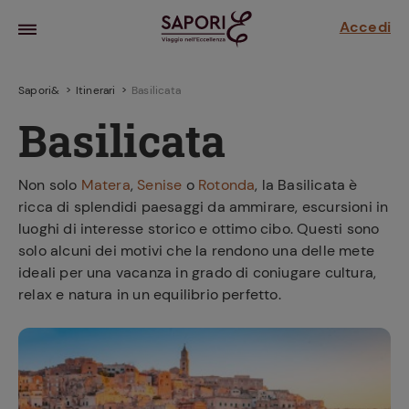
Accedi
Sapori&
Itinerari
Basilicata
Basilicata
Non solo
Matera
,
Senise
o
Rotonda
, la Basilicata è
ricca di splendidi paesaggi da ammirare, escursioni in
luoghi di interesse storico e ottimo cibo. Questi sono
solo alcuni dei motivi che la rendono una delle mete
ideali per una vacanza in grado di coniugare cultura,
relax e natura in un equilibrio perfetto.
la frutta
za sensi di
 può!
hi e
la ricetta
parare il