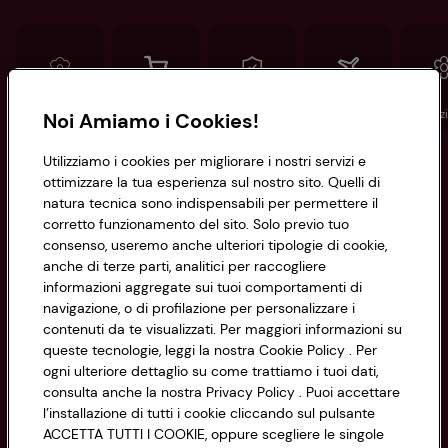
Conad
Spesa online
Assicurazioni
Viaggi
Istituz
Noi Amiamo i Cookies!
Utilizziamo i cookies per migliorare i nostri servizi e
Informazioni
ottimizzare la tua esperienza sul nostro sito. Quelli di
natura tecnica sono indispensabili per permettere il
corretto funzionamento del sito. Solo previo tuo
Privacy Policy
consenso, useremo anche ulteriori tipologie di cookie,
anche di terze parti, analitici per raccogliere
Cookie Policy
CONAD SOCIETÀ COOPERATIVA
informazioni aggregate sui tuoi comportamenti di
navigazione, o di profilazione per personalizzare i
Via Michelino, 59 | 40127 BOLOGNA
Impostazioni Cookie
contenuti da te visualizzati. Per maggiori informazioni su
Codice Fiscale e Registro Imprese
queste tecnologie, leggi la nostra Cookie Policy . Per
di Bologna 00865960157
Accessibilità
ogni ulteriore dettaglio su come trattiamo i tuoi dati,
PARTITA IVA 03320960374
consulta anche la nostra Privacy Policy . Puoi accettare
l’installazione di tutti i cookie cliccando sul pulsante
ACCETTA TUTTI I COOKIE, oppure scegliere le singole