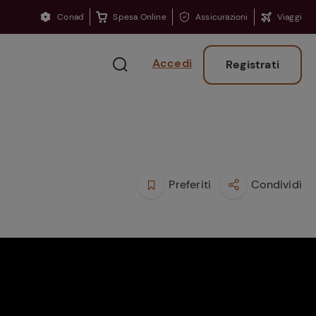
Conad
Spesa Online
Assicurazioni
Viaggi
Accedi
Registrati
Preferiti
Condividi
Ritorno sui banchi?
Consigli per ritrovare
la concentrazione