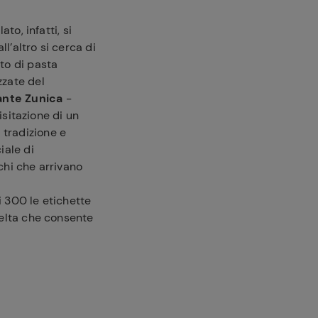
to, infatti, si
ll’altro si cerca di
to di pasta
zzate del
rante Zunica
-
visitazione di un
 tradizione e
iale di
chi che arrivano
i 300 le etichette
scelta che consente