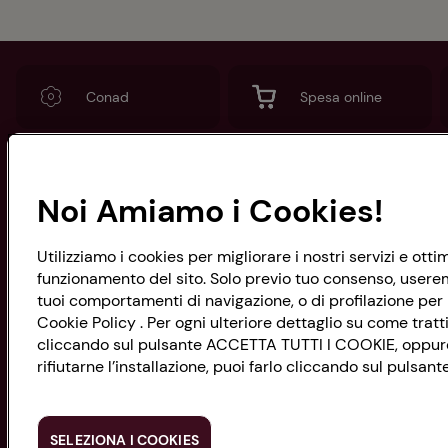
Conad
Spesa online
Noi Amiamo i Cookies!
CONAD SOCIETÀ COOPERATIVA
Via Michelino, 59 | 40127 BOLOGNA
Codice Fiscale e Registro Imprese
Utilizziamo i cookies per migliorare i nostri servizi e ott
di Bologna 00865960157
funzionamento del sito. Solo previo tuo consenso, useremo
PARTITA IVA 03320960374
tuoi comportamenti di navigazione, o di profilazione per p
Cookie Policy . Per ogni ulteriore dettaglio su come tratti
cliccando sul pulsante ACCETTA TUTTI I COOKIE, oppure s
rifiutarne l’installazione, puoi farlo cliccando sul pulsa
Servizio clienti
SELEZIONA I COOKIES