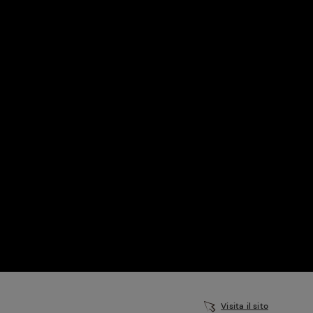
perduta
Come affumicare:
legna ed erbe da
usare
Finferli, animelle e
salsa ai frutti rossi
Visita il sito