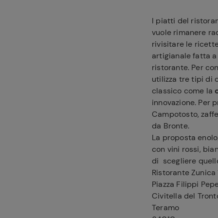
I piatti del ristor
vuole rimanere radi
rivisitare le ricet
artigianale fatta 
ristorante. Per co
utilizza tre tipi d
classico come la
innovazione. Per p
Ricette pre
Campotosto, zaffer
da Bronte.
La proposta enolog
con vini rossi, bi
di scegliere quell
Ristorante Zunica
Piazza Filippi Pep
Civitella del Tront
Teramo