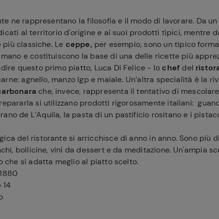
ante ne rappresentano la filosofia e il modo di lavorare. Da un la
cati al territorio d'origine e ai suoi prodotti tipici, mentre da
te più classiche. Le
ceppe,
per esempio, sono un tipico forma
a mano e costituiscono la base di una delle ricette più appre
ndire questo primo piatto, Luca Di Felice - lo
chef
del
risto
i carne: agnello, manzo Igp e maiale. Un’altra specialità è la ri
carbonara
che, invece, rappresenta il tentativo di mescolare
repararla si utilizzano prodotti rigorosamente italiani: guanc
ferite
ano de L’Aquila, la pasta di un pastificio rositano e i pistac
ica del ristorante si arricchisce di anno in anno. Sono più d
anchi, bollicine, vini da dessert e da meditazione. Un'ampia 
o che si adatta meglio al piatto scelto.
 1880
e 14
o