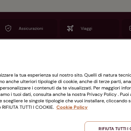
Assicurazioni
Viaggi
Informazioni
imizzare la tua esperienza sul nostro sito. Quelli di natura tec
Privacy Policy
 anche ulteriori tipologie di cookie, anche di terze parti, ana
Cookie Policy
ersonalizzare i contenuti da te visualizzati. Per maggiori info
amo i tuoi dati, consulta anche la nostra Privacy Policy . Puoi a
Impostazioni Cookie
cegliere le singole tipologie che vuoi installare, cliccando
nte RIFIUTA TUTTI I COOKIE.
Cookie Policy
Accessibilità
RIFIUTA TUTTI I