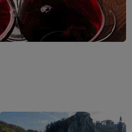
perduta
Come affumicare:
legna ed erbe da
usare
Finferli, animelle e
salsa ai frutti rossi