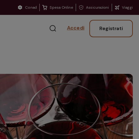
Conad
Spesa Online
Assicurazioni
Viaggi
Accedi
Registrati
Ritorno sui banchi?
Consigli per ritrovare
la concentrazione