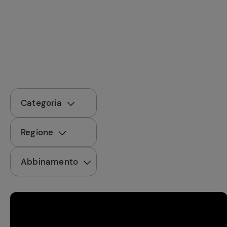
Bisque di gamberi:
l'ideale per insaporire
i tuoi piatti di pesce!
Cavolo romanesco al
forno con ‘nduja
Categoria
Regione
Abbinamento