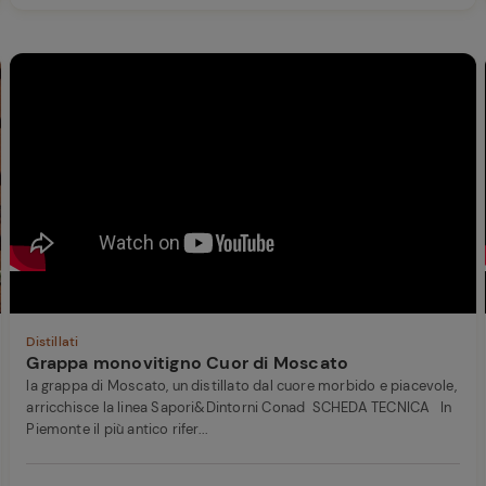
Distillati
Grappa monovitigno Cuor di Moscato
la grappa di Moscato, un distillato dal cuore morbido e piacevole,
arricchisce la linea Sapori&Dintorni Conad SCHEDA TECNICA In
Piemonte il più antico rifer...