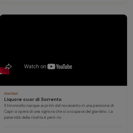
Distillati
Liquore cuor di Sorrento
Il limoncello nacque ai primi del novecento in una pensione di
Capri a opera di una signora che si occupava del giardino. La
paternità della ricetta è però riv...