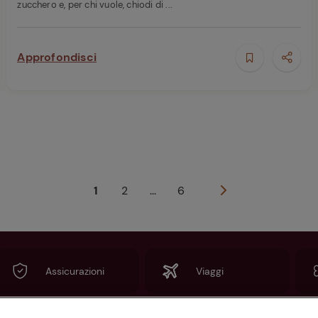
zucchero e, per chi vuole, chiodi di ...
Approfondisci
1
2
...
6
Assicurazioni
Viaggi