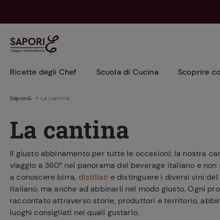
Ricette degli Chef
Scuola di Cucina
Scoprire c
Sapori&
La cantina
Portata
Scuola di tecnica
Cibo e benessere
In Giro con Conad
Portata
Le tecniche
Antipasti
Conservare
La cantina
Collezioni
Ricette di Base
Cucina di stagione
Secondi piatti
Marinare
Cocktail
Esperti in cucina
Trend in cucina
Dolci e Dessert
Cuocere
Il giusto abbinamento per tutte le occasioni: la nostra ca
Glossario
viaggio a 360° nel panorama del beverage italiano e non s
Primi piatti
Tagliare e sfilettare
a conoscere birra,
distillati
e distinguere i diversi vini d
Minestre e Zuppe
italiano, ma anche ad abbinarli nel modo giusto. Ogni pr
Tante idee gustose
raccontato attraverso storie, produttori e territorio, abbi
Finger Food
per apparecchiare la
luoghi consigliati nei quali gustarlo.
tavola in autunno
Piatti Unici