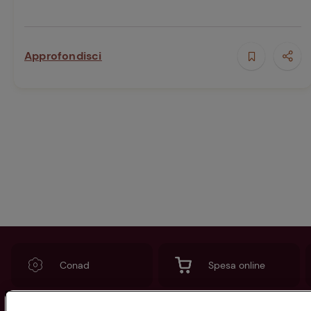
Approfondisci
Conad
Spesa online