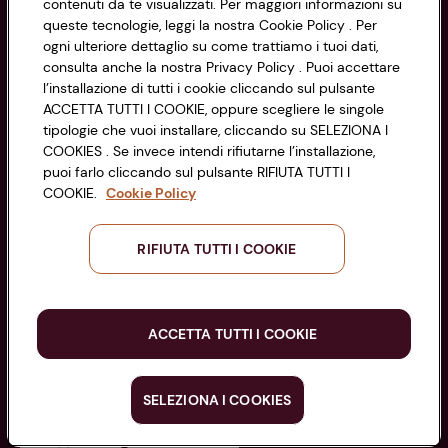
Cookie Policy
contenuti da te visualizzati. Per maggiori informazioni su
CONAD SOCIETÀ COOPERATIVA
queste tecnologie, leggi la nostra Cookie Policy . Per
Via Michelino, 59 | 40127 BOLOGNA
ogni ulteriore dettaglio su come trattiamo i tuoi dati,
Impostazioni Cookie
Codice Fiscale e Registro Imprese
consulta anche la nostra Privacy Policy . Puoi accettare
l’installazione di tutti i cookie cliccando sul pulsante
di Bologna 00865960157
Accessibilità
ACCETTA TUTTI I COOKIE, oppure scegliere le singole
PARTITA IVA 03320960374
tipologie che vuoi installare, cliccando su SELEZIONA I
COOKIES . Se invece intendi rifiutarne l’installazione,
puoi farlo cliccando sul pulsante RIFIUTA TUTTI I
Servizio clienti
COOKIE.
Cookie Policy
RIFIUTA TUTTI I COOKIE
Seguici sui Social:
ACCETTA TUTTI I COOKIE
Scarica l'app
SELEZIONA I COOKIES