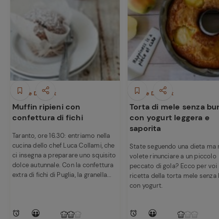
Dolci e Dessert
Dolci e Dessert
Muffin ripieni con
Torta di mele senza bu
confettura di fichi
con yogurt leggera e
saporita
Taranto, ore 16.30: entriamo nella
cucina dello chef Luca Collami, che
State seguendo una dieta ma
ci insegna a preparare uno squisito
volete rinunciare a un piccolo
dolce autunnale. Con la confettura
peccato di gola? Ecco per voi 
extra di fichi di Puglia, la granella...
ricetta della torta mele senza
con yogurt.