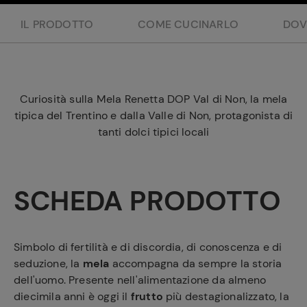
e
IL PRODOTTO
COME CUCINARLO
DOV
Curiosità sulla Mela Renetta DOP Val di Non, la mela
tipica del Trentino e dalla Valle di Non, protagonista di
tanti dolci tipici locali
SCHEDA PRODOTTO
Simbolo di fertilità e di discordia, di conoscenza e di
seduzione, la
mela
accompagna da sempre la storia
dell'uomo. Presente nell'alimentazione da almeno
diecimila anni è oggi il
frutto
più destagionalizzato, la