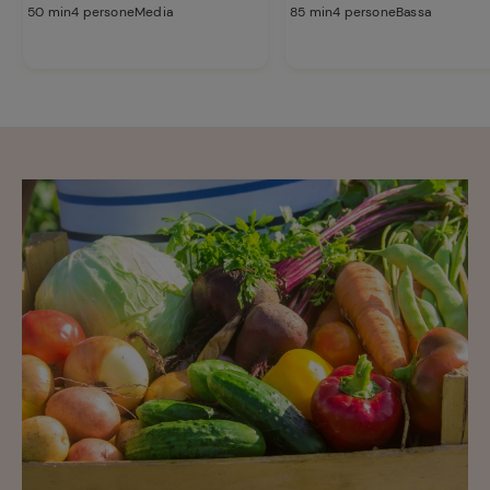
50 min
4 persone
Media
85 min
4 persone
Bassa
Ricette
preferite