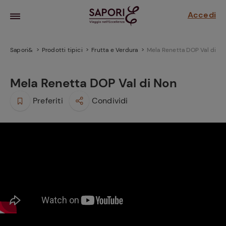
Accedi
Sapori&
Prodotti tipici
Frutta e Verdura
Mela Renetta DOP Val di N
Mela Renetta DOP Val di Non
Preferiti
Condividi
la frutta
za sensi di
 può!
hi e
la ricetta
parare il