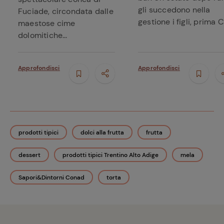
gli succedono nella
Fuciade, circondata dalle
gestione i figli, prima C.
maestose cime
dolomitiche...
Approfondisci
Approfondisci
prodotti tipici
dolci alla frutta
frutta
dessert
prodotti tipici Trentino Alto Adige
mela
Sapori&Dintorni Conad
torta