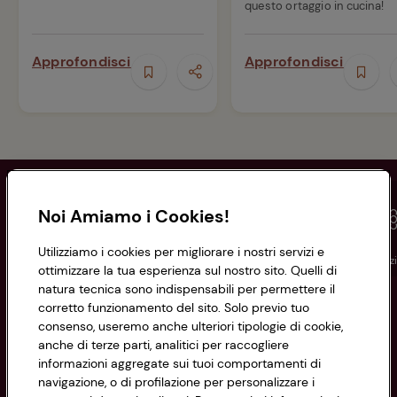
questo ortaggio in cucina!
Approfondisci
Approfondisci
Noi Amiamo i Cookies!
Utilizziamo i cookies per migliorare i nostri servizi e
Conad
Spesa online
Assicurazioni
Viaggi
Istituz
ottimizzare la tua esperienza sul nostro sito. Quelli di
natura tecnica sono indispensabili per permettere il
corretto funzionamento del sito. Solo previo tuo
Informazioni
consenso, useremo anche ulteriori tipologie di cookie,
anche di terze parti, analitici per raccogliere
Privacy Policy
informazioni aggregate sui tuoi comportamenti di
navigazione, o di profilazione per personalizzare i