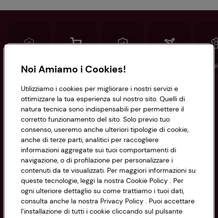
Conad
Spesa online
Assicurazioni
Viaggi
Istituz
Noi Amiamo i Cookies!
Utilizziamo i cookies per migliorare i nostri servizi e
Informazioni
ottimizzare la tua esperienza sul nostro sito. Quelli di
natura tecnica sono indispensabili per permettere il
corretto funzionamento del sito. Solo previo tuo
Privacy Policy
consenso, useremo anche ulteriori tipologie di cookie,
anche di terze parti, analitici per raccogliere
Cookie Policy
CONAD SOCIETÀ COOPERATIVA
informazioni aggregate sui tuoi comportamenti di
navigazione, o di profilazione per personalizzare i
Via Michelino, 59 | 40127 BOLOGNA
Impostazioni Cookie
contenuti da te visualizzati. Per maggiori informazioni su
Codice Fiscale e Registro Imprese
queste tecnologie, leggi la nostra Cookie Policy . Per
di Bologna 00865960157
Accessibilità
ogni ulteriore dettaglio su come trattiamo i tuoi dati,
PARTITA IVA 03320960374
consulta anche la nostra Privacy Policy . Puoi accettare
l’installazione di tutti i cookie cliccando sul pulsante