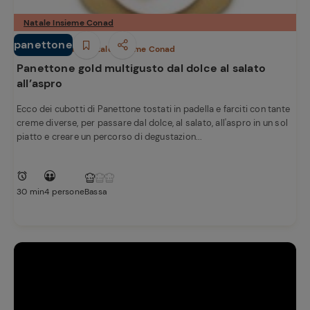
Natale Insieme Conad
panettone
Dolci e Dessert
Natale Insieme Conad
Panettone gold multigusto dal dolce al salato
all’aspro
Ecco dei cubotti di Panettone tostati in padella e farciti con tante
creme diverse, per passare dal dolce, al salato, all'aspro in un sol
piatto e creare un percorso di degustazion...
30 min
4 persone
Bassa