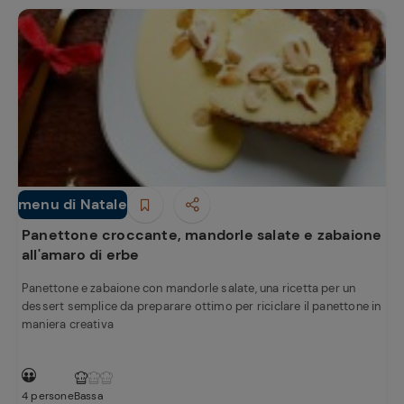
Ricette
preferite
menu di Natale
Dolci e Dessert
Panettone croccante, mandorle salate e zabaione
all'amaro di erbe
Panettone e zabaione con mandorle salate, una ricetta per un
dessert semplice da preparare ottimo per riciclare il panettone in
maniera creativa
4 persone
Bassa