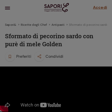
Accedi
Sapori&
Ricette degli Chef
Antipasti
Sformato di pecorino sardo c
Sformato di pecorino sardo con
purè di mele Golden
Preferiti
Condividi
la frutta
za sensi di
 può!
hi e
la ricetta
parare il