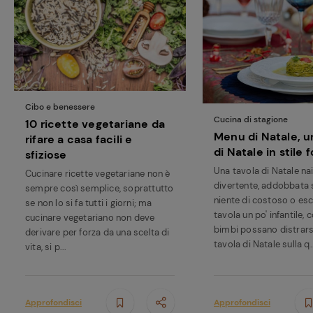
Cibo e benessere
Cucina di stagione
10 ricette vegetariane da
Menu di Natale, u
rifare a casa facili e
di Natale in stile f
sfiziose
Una tavola di Natale na
Cucinare ricette vegetariane non è
divertente, addobbata 
sempre così semplice, soprattutto
niente di costoso o esc
se non lo si fa tutti i giorni; ma
tavola un po' infantile, c
cucinare vegetariano non deve
bimbi possano distrars
derivare per forza da una scelta di
tavola di Natale sulla q..
vita, si p...
Approfondisci
Approfondisci