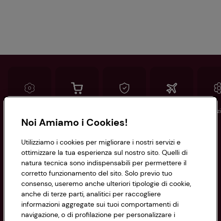
Conad
Spesa online
Assicurazioni
Viaggi
Istituz
Noi Amiamo i Cookies!
Informazioni
Utilizziamo i cookies per migliorare i nostri servizi e
ottimizzare la tua esperienza sul nostro sito. Quelli di
natura tecnica sono indispensabili per permettere il
Privacy Policy
corretto funzionamento del sito. Solo previo tuo
consenso, useremo anche ulteriori tipologie di cookie,
Cookie Policy
anche di terze parti, analitici per raccogliere
CONAD SOCIETÀ COOPERATIVA
informazioni aggregate sui tuoi comportamenti di
Via Michelino, 59 | 40127 BOLOGNA
Impostazioni Cookie
navigazione, o di profilazione per personalizzare i
Codice Fiscale e Registro Imprese