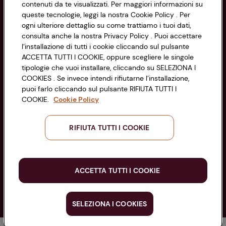
contenuti da te visualizzati. Per maggiori informazioni su
di Bologna 00865960157
Accessibilità
queste tecnologie, leggi la nostra Cookie Policy . Per
PARTITA IVA 03320960374
ogni ulteriore dettaglio su come trattiamo i tuoi dati,
consulta anche la nostra Privacy Policy . Puoi accettare
l’installazione di tutti i cookie cliccando sul pulsante
Servizio clienti
ACCETTA TUTTI I COOKIE, oppure scegliere le singole
tipologie che vuoi installare, cliccando su SELEZIONA I
COOKIES . Se invece intendi rifiutarne l’installazione,
puoi farlo cliccando sul pulsante RIFIUTA TUTTI I
COOKIE.
Cookie Policy
Seguici sui Social:
RIFIUTA TUTTI I COOKIE
Scarica l'app
ACCETTA TUTTI I COOKIE
SELEZIONA I COOKIES
Copyright @ Conad 2025
Antipasti