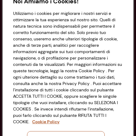
Noi Amiamo i Cookies!
Informazioni
Utilizziamo i cookies per migliorare i nostri servizi e
ottimizzare la tua esperienza sul nostro sito. Quelli di
natura tecnica sono indispensabili per permettere il
Privacy Policy
corretto funzionamento del sito. Solo previo tuo
consenso, useremo anche ulteriori tipologie di cookie,
Cookie Policy
anche di terze parti, analitici per raccogliere
CONAD SOCIETÀ COOPERATIVA
informazioni aggregate sui tuoi comportamenti di
Via Michelino, 59 | 40127 BOLOGNA
Impostazioni Cookie
navigazione, o di profilazione per personalizzare i
Codice Fiscale e Registro Imprese
contenuti da te visualizzati. Per maggiori informazioni su
di Bologna 00865960157
Accessibilità
queste tecnologie, leggi la nostra Cookie Policy . Per
PARTITA IVA 03320960374
ogni ulteriore dettaglio su come trattiamo i tuoi dati,
consulta anche la nostra Privacy Policy . Puoi accettare
l’installazione di tutti i cookie cliccando sul pulsante
Servizio clienti
ACCETTA TUTTI I COOKIE, oppure scegliere le singole
tipologie che vuoi installare, cliccando su SELEZIONA I
COOKIES . Se invece intendi rifiutarne l’installazione,
puoi farlo cliccando sul pulsante RIFIUTA TUTTI I
COOKIE.
Cookie Policy
Seguici sui Social: