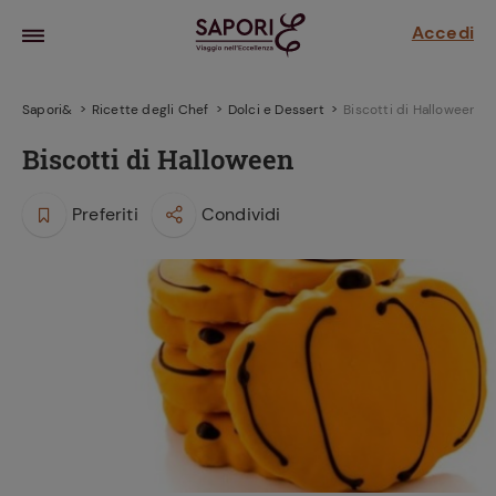
Accedi
Sapori&
Ricette degli Chef
Dolci e Dessert
Biscotti di Halloween
Biscotti di Halloween
Preferiti
Condividi
la frutta
za sensi di
 può!
hi e
la ricetta
parare il