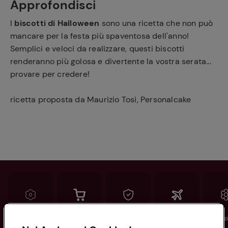
Approfondisci
I
biscotti di Halloween
sono una ricetta che non può
mancare per la festa più spaventosa dell'anno!
Semplici e veloci da realizzare, questi biscotti
renderanno più golosa e divertente la vostra serata...
provare per credere!
ricetta proposta da Maurizio Tosi, Personalcake
Conad
Spesa online
Assicurazioni
Viaggi
Istituz