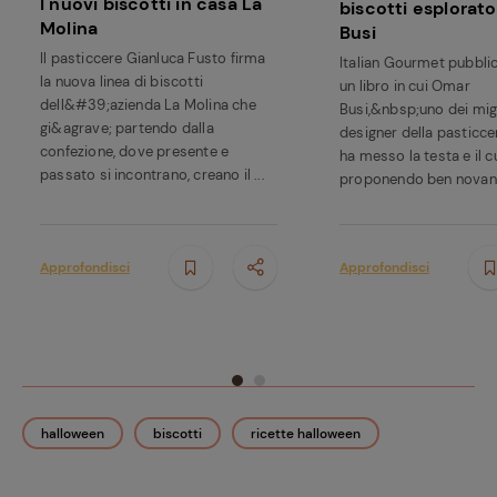
I nuovi biscotti in casa La
biscotti esplorat
Molina
Busi
Il pasticcere Gianluca Fusto firma
Italian Gourmet pubbli
la nuova linea di biscotti
un libro in cui Omar
dell&#39;azienda La Molina che
Busi,&nbsp;uno dei migl
gi&agrave; partendo dalla
designer della pasticcer
confezione, dove presente e
ha messo la testa e il c
passato si incontrano, creano il ...
proponendo ben novant
Approfondisci
Approfondisci
halloween
biscotti
ricette halloween