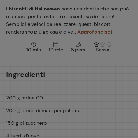
e
I
biscotti di Halloween
sono una ricetta che non può
mancare per la festa più spaventosa dell'anno!
Semplici e veloci da realizzare, questi biscotti
renderanno più golosa e dive...
Approfondisci
10 min
10 min
6 pers.
Bassa
Ingredienti
200 g farina 00
200 g farina di mais per polenta
150 g di zucchero
4 tuorli d’uovo