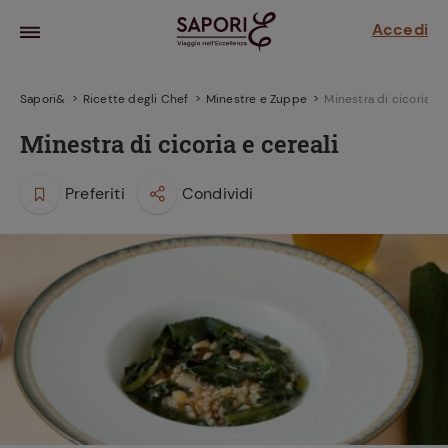
Accedi
Sapori&
Ricette degli Chef
Minestre e Zuppe
Minestra di cicoria e 
Minestra di cicoria e cereali
Preferiti
Condividi
la frutta
za sensi di
 può!
hi e
la ricetta
parare il