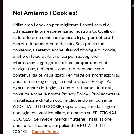
Conad
Spesa online
Assicurazioni
Viaggi
Istituz
Noi Amiamo i Cookies!
Informazioni
Utilizziamo i cookies per migliorare i nostri servizi e
ottimizzare la tua esperienza sul nostro sito. Quelli di
natura tecnica sono indispensabili per permettere il
Privacy Policy
corretto funzionamento del sito. Solo previo tuo
consenso, useremo anche ulteriori tipologie di cookie,
Cookie Policy
anche di terze parti, analitici per raccogliere
CONAD SOCIETÀ COOPERATIVA
informazioni aggregate sui tuoi comportamenti di
Via Michelino, 59 | 40127 BOLOGNA
Impostazioni Cookie
navigazione, o di profilazione per personalizzare i
Codice Fiscale e Registro Imprese
contenuti da te visualizzati. Per maggiori informazioni su
di Bologna 00865960157
Accessibilità
queste tecnologie, leggi la nostra Cookie Policy . Per
PARTITA IVA 03320960374
ogni ulteriore dettaglio su come trattiamo i tuoi dati,
consulta anche la nostra Privacy Policy . Puoi accettare
l’installazione di tutti i cookie cliccando sul pulsante
Servizio clienti
ACCETTA TUTTI I COOKIE, oppure scegliere le singole
tipologie che vuoi installare, cliccando su SELEZIONA I
COOKIES . Se invece intendi rifiutarne l’installazione,
puoi farlo cliccando sul pulsante RIFIUTA TUTTI I
COOKIE.
Cookie Policy